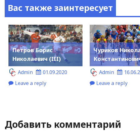
Вас также заинтересует
Петров Борис
Чуриков Никол
Николаевич (III)
Константинови
Admin
01.09.2020
Admin
16.06.
Leave a reply
Leave a reply
Добавить комментарий