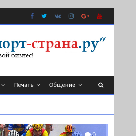
Facebook
Twitter
В
Instagram
Google
YouTube
Контакте
Plus
Печать
Общение
0