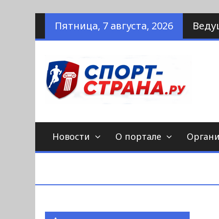
Наверх
Пятница, 7 августа, 2026
Веду
по
С
Новости
О портале
Орган