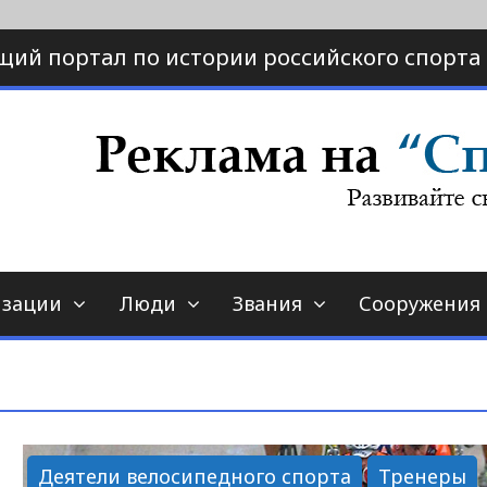
щий портал по истории российского спорта
ртал по истории спорта
порт-страна.ру
изации
Люди
Звания
Сооружения
Деятели велосипедного спорта
Тренеры