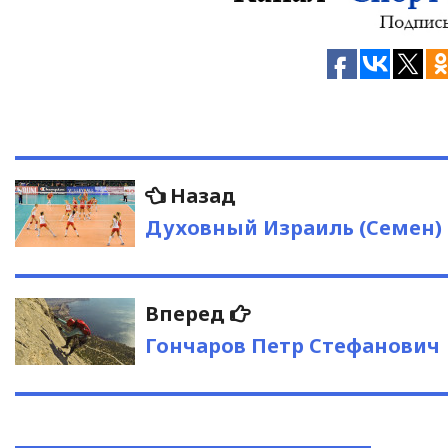
Навигация
Предыдущая
Назад
запись:
по
Духовный Израиль (Семен)
записям
Следующая
Вперед
запись:
Гончаров Петр Стефанович