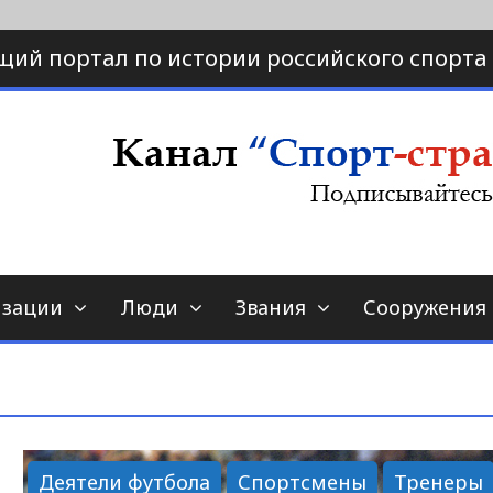
щий портал по истории российского спорта
ртал по истории спорта
порт-страна.ру
изации
Люди
Звания
Сооружения
Деятели футбола
Спортсмены
Тренеры