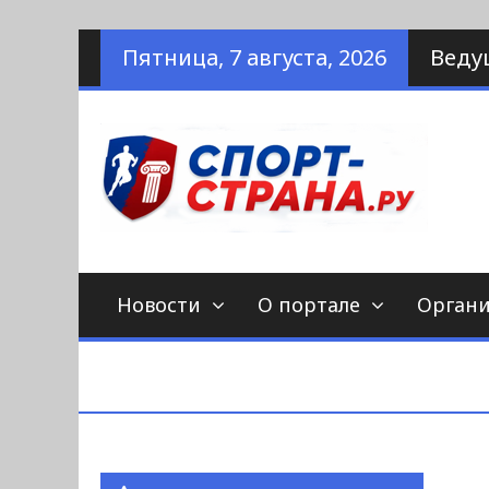
Наверх
Пятница, 7 августа, 2026
Веду
по
С
Новости
О портале
Орган