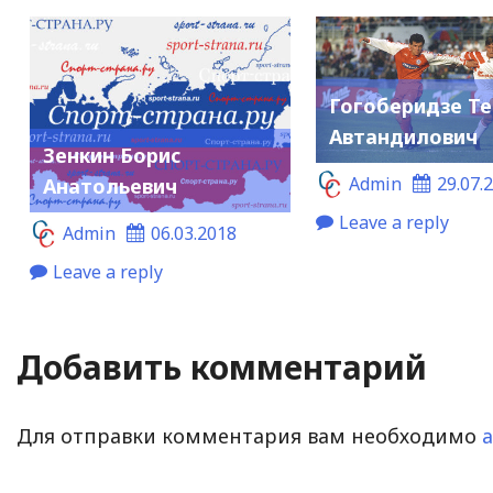
Гогоберидзе Те
Автандилович
Зенкин Борис
Admin
29.07.
Анатольевич
Leave a reply
Admin
06.03.2018
Leave a reply
Добавить комментарий
Для отправки комментария вам необходимо