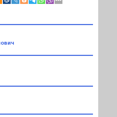
нович