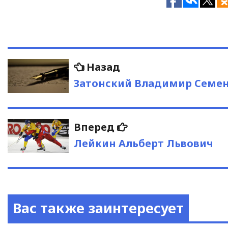
Навигация
Предыдущая
Назад
запись:
по
Затонский Владимир Семе
записям
Следующая
Вперед
запись:
Лейкин Альберт Львович
Вас также заинтересует