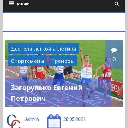
Меню
Деятели легкой атлетики
0
Спортсмены
Тренеры
Загорулько Евгений
Петрович
Admin
28.05.2021