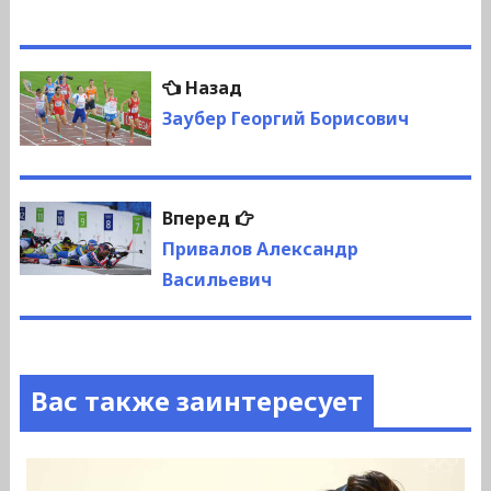
Навигация
Предыдущая
Назад
по
запись:
Заубер Георгий Борисович
записям
Следующая
Вперед
запись:
Привалов Александр
Васильевич
Вас также заинтересует