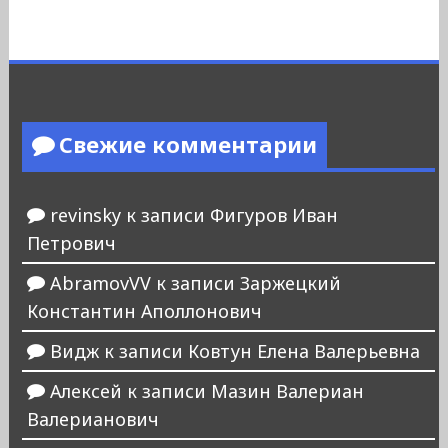
Свежие комментарии
revinsky
к записи
Фигуров Иван
Петрович
AbramovVV
к записи
Заржецкий
Константин Аполлонович
Видж
к записи
Ковтун Елена Валерьевна
Алексей
к записи
Мазин Валериан
Валерианович