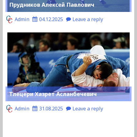
Прудников Алексей Павлович
Admin
04.12.2025
Leave a reply
Тлецери Хазрет Асланбечевич
Admin
31.08.2025
Leave a reply