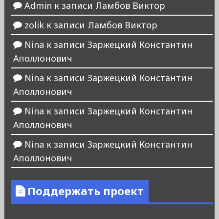
Admin
к записи
Ламбов Виктор
zolik
к записи
Ламбов Виктор
Nina
к записи
Заржецкий Константин
Аполлонович
Nina
к записи
Заржецкий Константин
Аполлонович
Nina
к записи
Заржецкий Константин
Аполлонович
Nina
к записи
Заржецкий Константин
Аполлонович
Поддержать проект