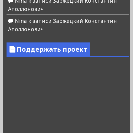
Nina
к записи
Заржецкий Константин
Аполлонович
Nina
к записи
Заржецкий Константин
Аполлонович
Поддержать проект