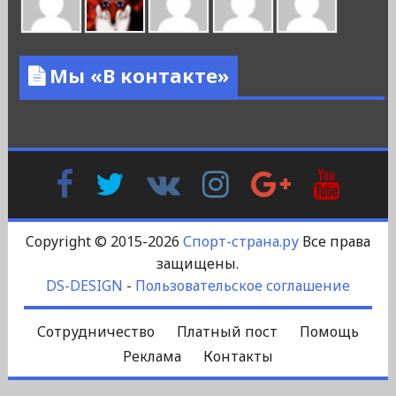
Мы «В контакте»
Facebook
Twitter
В
Instagram
Google
YouTu
Контакте
Plus
Copyright © 2015-2026
Спорт-страна.ру
Все права
защищены.
DS-DESIGN
-
Пользовательское соглашение
Сотрудничество
Платный пост
Помощь
Реклама
Контакты