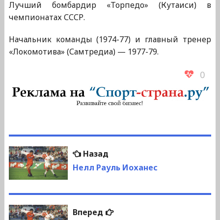
Лучший бомбардир «Торпедо» (Кутаиси) в
чемпионатах СССР.
Начальник команды (1974-77) и главный тренер
«Локомотива» (Самтредиа) — 1977-79.
0
Навигация
Предыдущая
Назад
по
запись:
Нелл Рауль Иоханес
записям
Следующая
Вперед