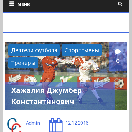
Меню
Деятели футбола
Спортсмены
0
Тренеры
Хажалия Джумбер
Константинович
Admin
12.12.2016