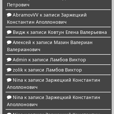
Петрович
AbramovVV
к записи
Заржецкий
Константин Аполлонович
Видж
к записи
Ковтун Елена Валерьевна
Алексей
к записи
Мазин Валериан
Валерианович
Admin
к записи
Ламбов Виктор
zolik
к записи
Ламбов Виктор
Nina
к записи
Заржецкий Константин
Аполлонович
Nina
к записи
Заржецкий Константин
Аполлонович