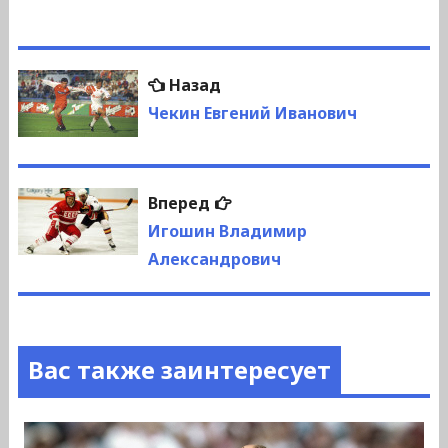
Навигация
Предыдущая
Назад
по
запись:
Чекин Евгений Иванович
записям
Следующая
Вперед
запись:
Игошин Владимир
Александрович
Вас также заинтересует