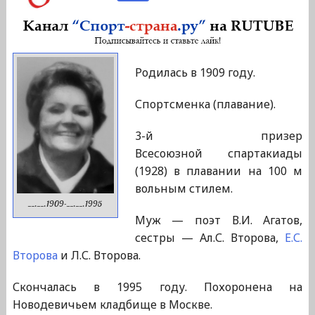
Родилась в 1909 году.
Спортсменка (плавание).
3-й призер
Всесоюзной спартакиады
(1928) в плавании на 100 м
вольным стилем.
__.__.1909-__.__.1995
Муж — поэт В.И. Агатов,
сестры — Ал.С. Второва,
Е.С.
Второва
и Л.С. Второва.
Скончалась в 1995 году. Похоронена на
Новодевичьем кладбище в Москве.