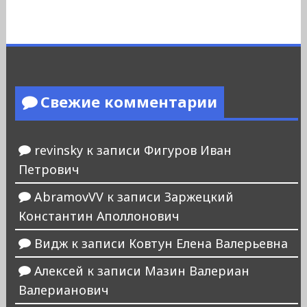
Свежие комментарии
revinsky
к записи
Фигуров Иван
Петрович
AbramovVV
к записи
Заржецкий
Константин Аполлонович
Видж
к записи
Ковтун Елена Валерьевна
Алексей
к записи
Мазин Валериан
Валерианович