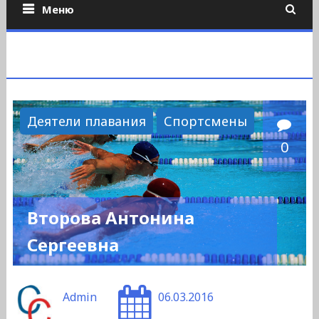
Меню
Деятели плавания
Спортсмены
0
Второва Антонина
Сергеевна
Admin
06.03.2016