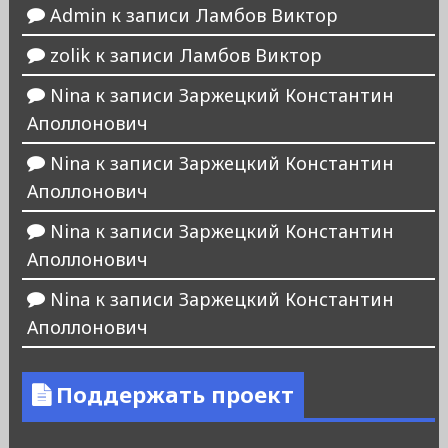
Admin
к записи
Ламбов Виктор
zolik
к записи
Ламбов Виктор
Nina
к записи
Заржецкий Константин
Аполлонович
Nina
к записи
Заржецкий Константин
Аполлонович
Nina
к записи
Заржецкий Константин
Аполлонович
Nina
к записи
Заржецкий Константин
Аполлонович
Поддержать проект