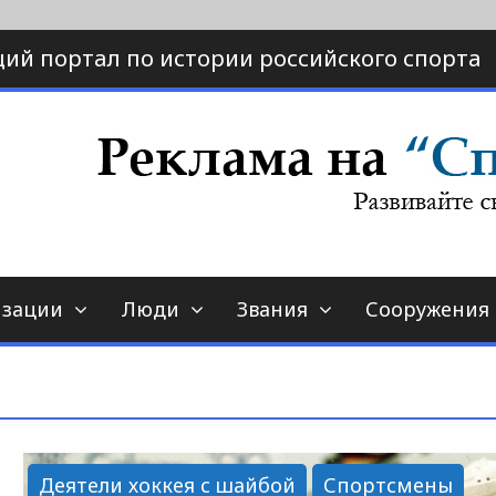
ий портал по истории российского спорта
ртал по истории спорта
порт-страна.ру
изации
Люди
Звания
Сооружения
Деятели хоккея с шайбой
Спортсмены