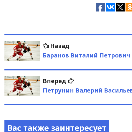
Навигация
Предыдущая
Назад
запись:
по
Баранов Виталий Петрович
записям
Следующая
Вперед
запись:
Петрунин Валерий Василье
Вас также заинтересует