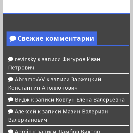
Свежие комментарии
revinsky
к записи
Фигуров Иван
Петрович
AbramovVV
к записи
Заржецкий
Константин Аполлонович
Видж
к записи
Ковтун Елена Валерьевна
Алексей
к записи
Мазин Валериан
Валерианович
Admin
к записи
Ламбов Виктор