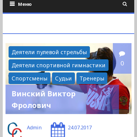
Меню
Деятели пулевой стрельбы
0
Деятели спортивной гимнастики
Спортсмены
Судьи
Тренеры
Винский Виктор
Фролович
Admin
24.07.2017