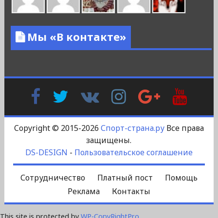
Мы «В контакте»
Facebook
Twitter
В
Instagram
Google
YouTu
Контакте
Plus
Copyright © 2015-2026
Спорт-страна.ру
Все права
защищены.
DS-DESIGN
-
Пользовательское соглашение
Сотрудничество
Платный пост
Помощь
Реклама
Контакты
This site is protected by
WP-CopyRightPro