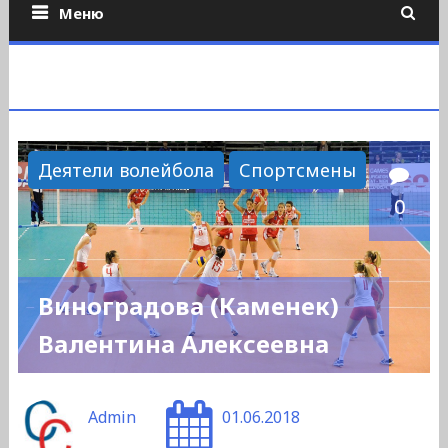
Меню
Деятели волейбола
Спортсмены
0
Виноградова (Каменек)
Валентина Алексеевна
Admin
01.06.2018