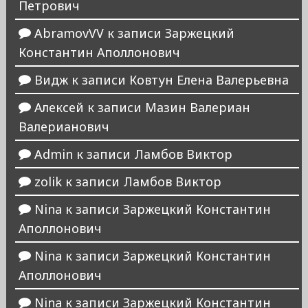
Петрович
AbramovVV
к записи
Заржецкий
Константин Аполлонович
Видж
к записи
Ковтун Елена Валерьевна
Алексей
к записи
Мазин Валериан
Валерианович
Admin
к записи
Ламбов Виктор
zolik
к записи
Ламбов Виктор
Nina
к записи
Заржецкий Константин
Аполлонович
Nina
к записи
Заржецкий Константин
Аполлонович
Nina
к записи
Заржецкий Константин