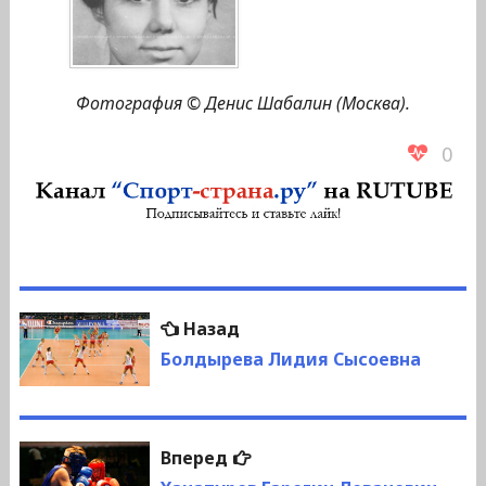
Фотография © Денис Шабалин (Москва).
0
Навигация
Предыдущая
Назад
по
запись:
Болдырева Лидия Сысоевна
записям
Следующая
Вперед
запись: