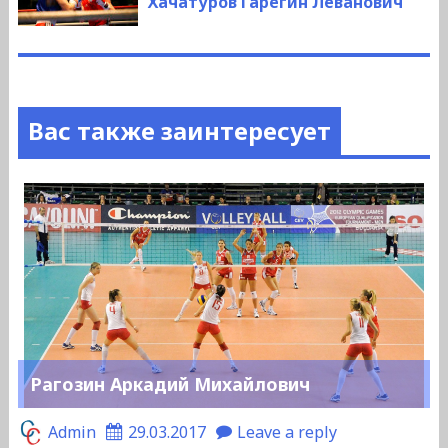
Хачатуров Гарегин Леванович
Вас также заинтересует
Рагозин Аркадий Михайлович
Admin
29.03.2017
Leave a reply