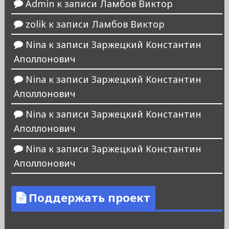
Admin
к записи
Ламбов Виктор
zolik
к записи
Ламбов Виктор
Nina
к записи
Заржецкий Константин
Аполлонович
Nina
к записи
Заржецкий Константин
Аполлонович
Nina
к записи
Заржецкий Константин
Аполлонович
Nina
к записи
Заржецкий Константин
Аполлонович
Поддержать проект