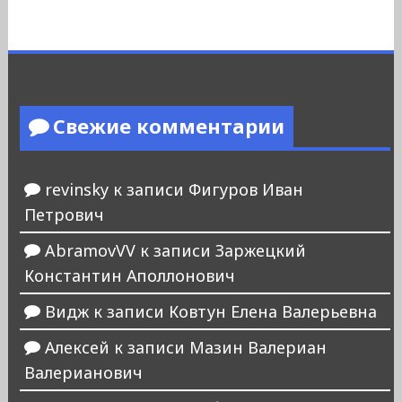
Свежие комментарии
revinsky
к записи
Фигуров Иван
Петрович
AbramovVV
к записи
Заржецкий
Константин Аполлонович
Видж
к записи
Ковтун Елена Валерьевна
Алексей
к записи
Мазин Валериан
Валерианович