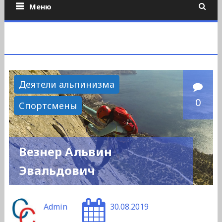
Меню
Деятели альпинизма
0
Спортсмены
Везнер Альвин
Эвальдович
Admin
30.08.2019