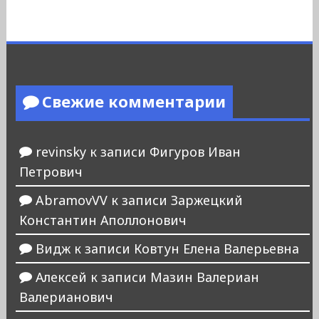
Свежие комментарии
revinsky
к записи
Фигуров Иван
Петрович
AbramovVV
к записи
Заржецкий
Константин Аполлонович
Видж
к записи
Ковтун Елена Валерьевна
Алексей
к записи
Мазин Валериан
Валерианович