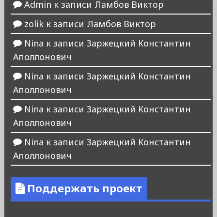
Admin
к записи
Ламбов Виктор
zolik
к записи
Ламбов Виктор
Nina
к записи
Заржецкий Константин
Аполлонович
Nina
к записи
Заржецкий Константин
Аполлонович
Nina
к записи
Заржецкий Константин
Аполлонович
Nina
к записи
Заржецкий Константин
Аполлонович
Поддержать проект