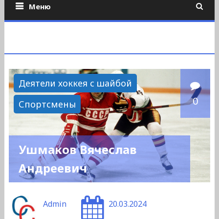
Меню
Деятели хоккея с шайбой
0
Спортсмены
Ушмаков Вячеслав
Андреевич
Admin
20.03.2024