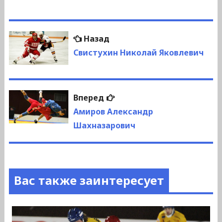
Навигация
Предыдущая
Назад
по
запись:
Свистухин Николай Яковлевич
записям
Следующая
Вперед
запись:
Амиров Александр
Шахназарович
Вас также заинтересует