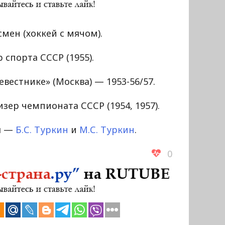
мен (хоккей с мячом).
 спорта СССР (1955).
евестнике» (Москва) — 1953-56/57.
изер чемпионата СССР (1954, 1957).
я —
Б.С. Туркин
и
М.С. Туркин
.
0