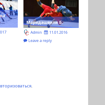
ана
Маридашвили Б.
2017
Admin
11.01.2016
Leave a reply
авторизоваться
.