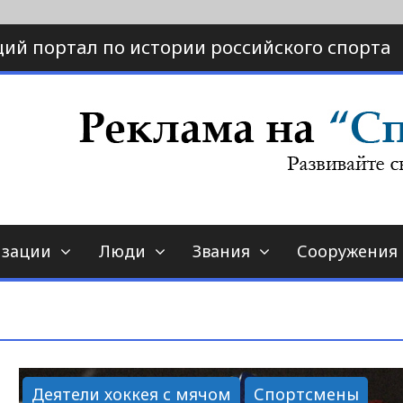
ий портал по истории российского спорта
ртал по истории спорта
порт-страна.ру
изации
Люди
Звания
Сооружения
Деятели хоккея с мячом
Спортсмены