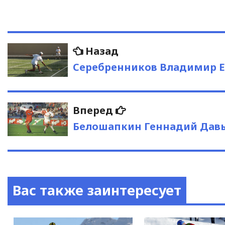
Навигация
Предыдущая
Назад
запись:
по
Серебренников Владимир Е
записям
Следующая
Вперед
запись:
Белошапкин Геннадий Дав
Вас также заинтересует