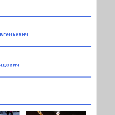
вгеньевич
ыдович