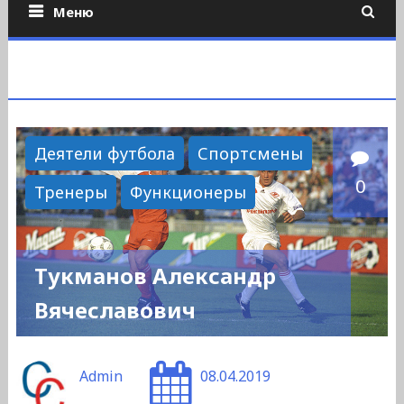
Меню
Деятели футбола
Спортсмены
0
Тренеры
Функционеры
Тукманов Александр
Вячеславович
Admin
08.04.2019