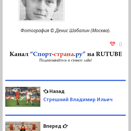
Фотография © Денис Шабалин (Москва).
0
Навигация
Предыдущая
Назад
по
запись:
Стрешний Владимир Ильич
записям
Следующая
Вперед