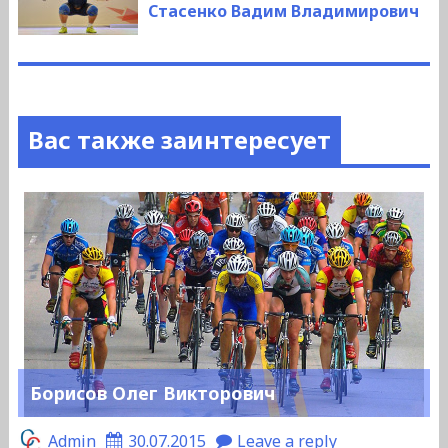
запись:
Стасенко Вадим Владимирович
Вас также заинтересует
Борисов Олег Викторович
Admin
30.07.2015
Leave a reply