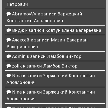
Петрович
AbramovVV
к записи
Заржецкий
Константин Аполлонович
Видж
к записи
Ковтун Елена Валерьевна
Алексей
к записи
Мазин Валериан
Валерианович
Admin
к записи
Ламбов Виктор
zolik
к записи
Ламбов Виктор
Nina
к записи
Заржецкий Константин
Аполлонович
Nina
к записи
Заржецкий Константин
Аполлонович