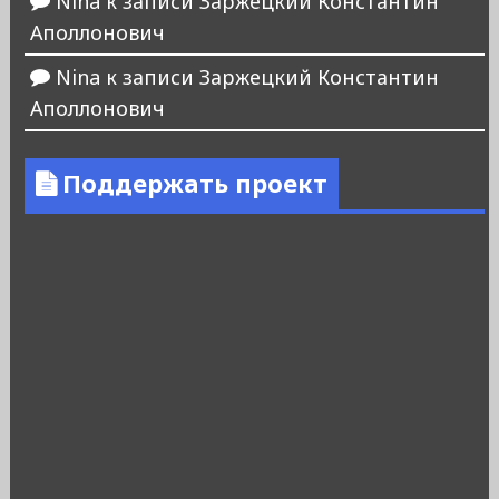
Nina
к записи
Заржецкий Константин
Аполлонович
Nina
к записи
Заржецкий Константин
Аполлонович
Поддержать проект