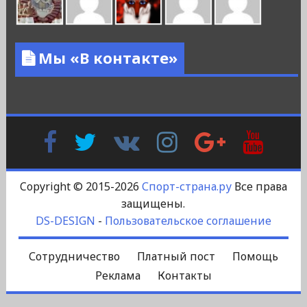
Мы «В контакте»
Facebook
Twitter
В
Instagram
Google
YouTu
Контакте
Plus
Copyright © 2015-2026
Спорт-страна.ру
Все права
защищены.
DS-DESIGN
-
Пользовательское соглашение
Сотрудничество
Платный пост
Помощь
Реклама
Контакты