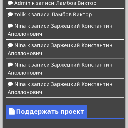
Admin
к записи
Ламбов Виктор
zolik
к записи
Ламбов Виктор
Nina
к записи
Заржецкий Константин
Аполлонович
Nina
к записи
Заржецкий Константин
Аполлонович
Nina
к записи
Заржецкий Константин
Аполлонович
Nina
к записи
Заржецкий Константин
Аполлонович
Поддержать проект