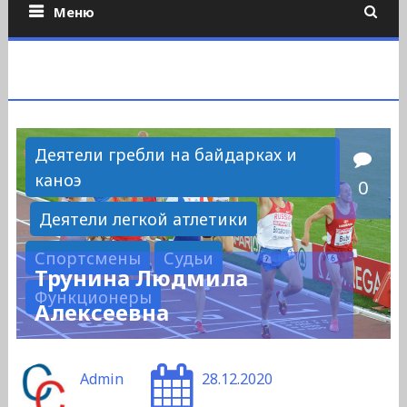
Меню
Деятели гребли на байдарках и
каноэ
0
Деятели легкой атлетики
Спортсмены
Судьи
Трунина Людмила
Функционеры
Алексеевна
Admin
28.12.2020