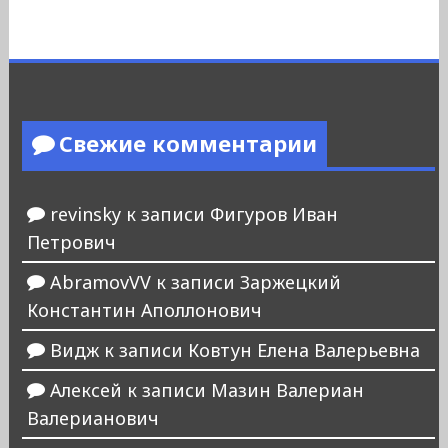
Свежие комментарии
revinsky
к записи
Фигуров Иван
Петрович
AbramovVV
к записи
Заржецкий
Константин Аполлонович
Видж
к записи
Ковтун Елена Валерьевна
Алексей
к записи
Мазин Валериан
Валерианович