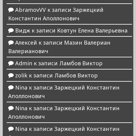
AbramovVV
к записи
Заржецкий
Константин Аполлонович
Видж
к записи
Ковтун Елена Валерьевна
Алексей
к записи
Мазин Валериан
Валерианович
Admin
к записи
Ламбов Виктор
zolik
к записи
Ламбов Виктор
Nina
к записи
Заржецкий Константин
Аполлонович
Nina
к записи
Заржецкий Константин
Аполлонович
Nina
к записи
Заржецкий Константин