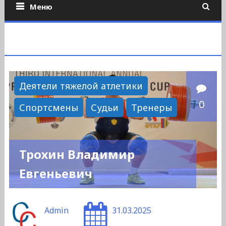
Меню
Деятели тяжелой атлетики
0
Спортсмены
Судьи
Тренеры
Трохин Владимир
Евгеньевич
Admin
31.03.2025