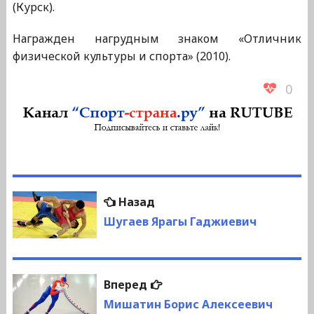
(Курск).
Награжден нагрудным знаком «Отличник
физической культуры и спорта» (2010).
0
Навигация
Предыдущая
Назад
по
запись:
Шугаев Ярагы Гаджиевич
записям
Следующая
Вперед
запись:
Мишатин Борис Алексеевич