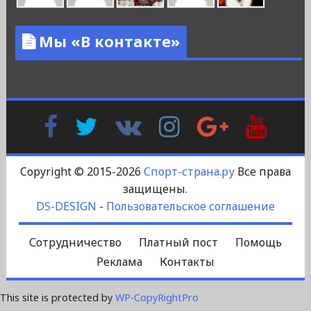
Мы «В контакте»
Facebook
Twitter
В
Instagram
Google
YouTu
Контакте
Plus
Copyright © 2015-2026
Спорт-страна.ру
Все права
защищены.
DS-DESIGN
-
Пользовательское соглашение
Сотрудничество
Платный пост
Помощь
Реклама
Контакты
This site is protected by
WP-CopyRightPro