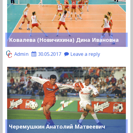
Ковалева (Новичихина) Дина Ивановна
Admin
30.05.2017
Leave a reply
Черемушкин Анатолий Матвеевич