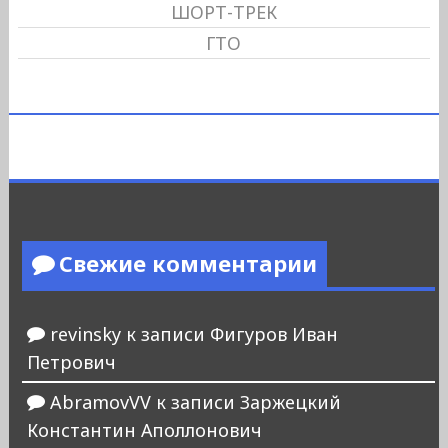
ШОРТ-ТРЕК
ГТО
Свежие комментарии
revinsky
к записи
Фигуров Иван
Петрович
AbramovVV
к записи
Заржецкий
Константин Аполлонович