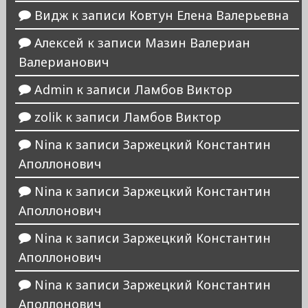
Видж
к записи
Ковтун Елена Валерьевна
Алексей
к записи
Мазин Валериан
Валерианович
Admin
к записи
Ламбов Виктор
zolik
к записи
Ламбов Виктор
Nina
к записи
Заржецкий Константин
Аполлонович
Nina
к записи
Заржецкий Константин
Аполлонович
Nina
к записи
Заржецкий Константин
Аполлонович
Nina
к записи
Заржецкий Константин
Аполлонович