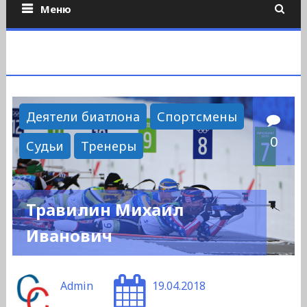
Меню
Деятели биатлона
Спортсмены
0
Судьи
Тренеры
Травилин Михаил
Иванович
Admin
19.04.2018