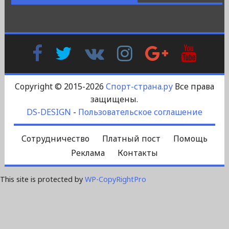
Facebook
Twitter
В
Instagram
Google
YouTu
Контакте
Plus
Copyright © 2015-2026
Спорт-страна.ру
Все права
защищены.
DS-DESIGN
-
Пользовательское соглашение
Сотрудничество
Платный пост
Помощь
Реклама
Контакты
This site is protected by
WP-CopyRightPro