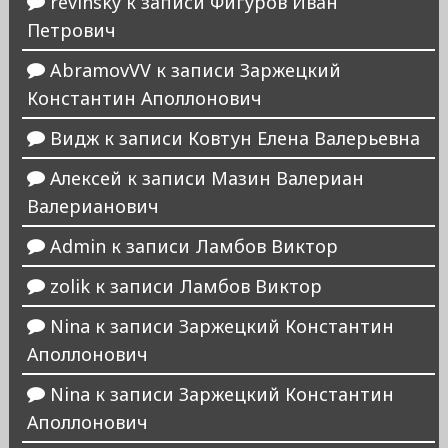
revinsky
к записи
Фигуров Иван
Петрович
AbramovVV
к записи
Заржецкий
Константин Аполлонович
Видж
к записи
Ковтун Елена Валерьевна
Алексей
к записи
Мазин Валериан
Валерианович
Admin
к записи
Ламбов Виктор
zolik
к записи
Ламбов Виктор
Nina
к записи
Заржецкий Константин
Аполлонович
Nina
к записи
Заржецкий Константин
Аполлонович