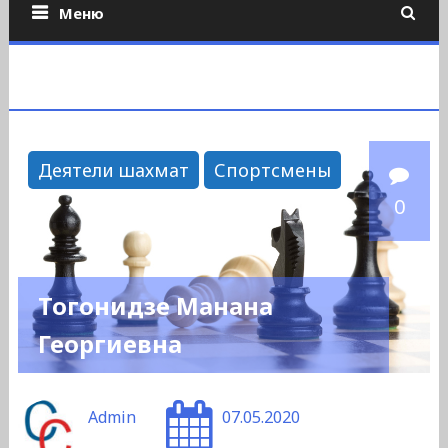
Меню
Деятели шахмат
Спортсмены
0
Тогонидзе Манана
Георгиевна
Admin
07.05.2020