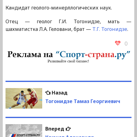
Кандидат геолого-минерллогических наук.
Отец — геолог Г.И. Тогонидзе, мать —
шахматистка Л.А. Геловани, брат —
Т.Г. Тогонидзе
.
0
Навигация
Предыдущая
Назад
по
запись:
Тогонидзе Тамаз Георгиевич
записям
Следующая
Вперед
запись: