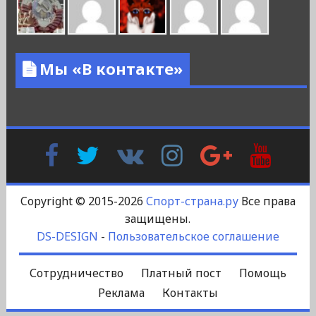
Мы «В контакте»
Facebook
Twitter
В
Instagram
Google
YouTu
Контакте
Plus
Copyright © 2015-2026
Спорт-страна.ру
Все права
защищены.
DS-DESIGN
-
Пользовательское соглашение
Сотрудничество
Платный пост
Помощь
Реклама
Контакты