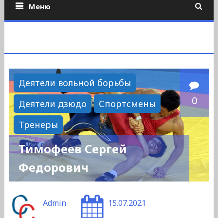
Меню
Деятели вольной борьбы
0
Деятели дзюдо
Спортсмены
Тренеры
Тимофеев Сергей
Федорович
Admin
15.07.2021