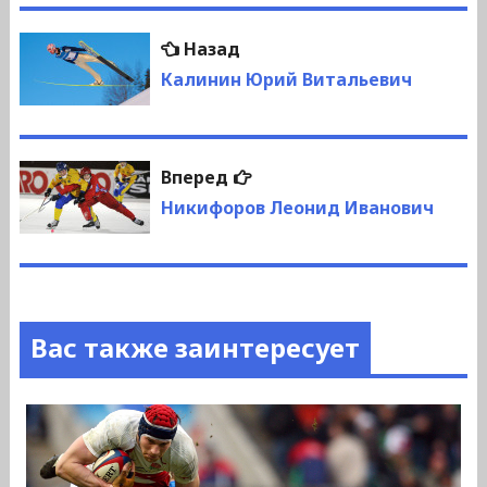
Навигация
Предыдущая
Назад
по
запись:
Калинин Юрий Витальевич
записям
Следующая
Вперед
запись:
Никифоров Леонид Иванович
Вас также заинтересует