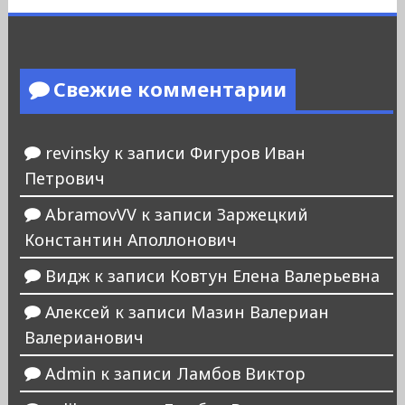
Свежие комментарии
revinsky
к записи
Фигуров Иван
Петрович
AbramovVV
к записи
Заржецкий
Константин Аполлонович
Видж
к записи
Ковтун Елена Валерьевна
Алексей
к записи
Мазин Валериан
Валерианович
Admin
к записи
Ламбов Виктор