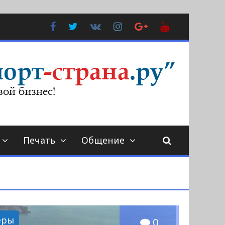
Facebook
Twitter
В
Instagram
Google
YouTube
Контакте
Plus
Печать
Общение
еры
0