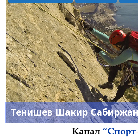
Тенишев Шакир Сабиржа