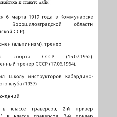
ся 6 марта 1919 года в Коммунарске
же Ворошиловградской области
ской ССР).
мен (альпинизм), тренер.
ер спорта СССР (15.07.1952).
енный тренер СССР (17.06.1964).
ил Школу инструкторов Кабардино-
го клуба (1937).
ождений.
 в классе траверсов, 2-й призер
) в классе траверсов, 3-й призер