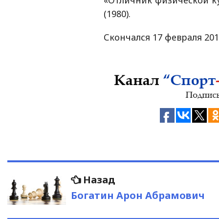
«Отличник физической ку
(1980).
Скончался 17 февраля 201
Навигация
Предыдущая
Назад
запись:
по
Богатин Арон Абрамович