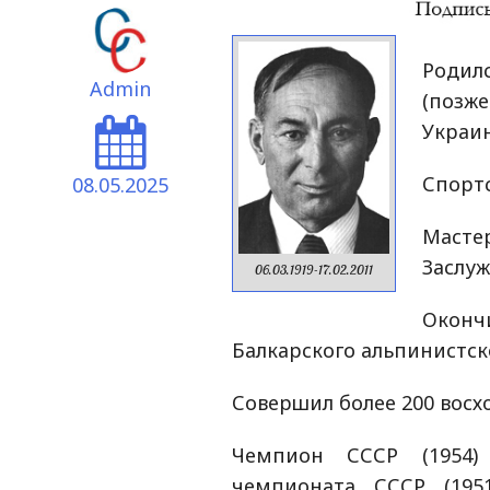
Родил
Admin
(поз
Украин
Спортс
08.05.2025
Маст
Заслуж
06.03.1919-17.02.2011
Оконч
Балкарского альпинистско
Совершил более 200 восх
Чемпион СССР (1954)
чемпионата СССР (1951