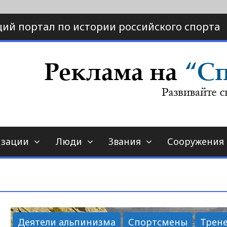
ий портал по истории российского спорта
ртал по истории спорта
порт-страна.ру
изации
Люди
Звания
Сооружения
Деятели альпинизма
Спортсмены
Трен