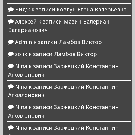
Видж
к записи
Ковтун Елена Валерьевна
Алексей
к записи
Мазин Валериан
Валерианович
Admin
к записи
Ламбов Виктор
zolik
к записи
Ламбов Виктор
Nina
к записи
Заржецкий Константин
Аполлонович
Nina
к записи
Заржецкий Константин
Аполлонович
Nina
к записи
Заржецкий Константин
Аполлонович
Nina
к записи
Заржецкий Константин