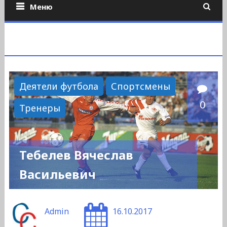
Меню
Деятели футбола
Спортсмены
0
Тренеры
Тебелев Вячеслав
Васильевич
Admin
16.10.2017