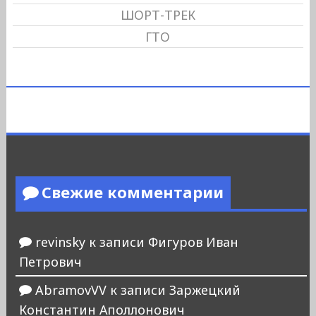
ШОРТ-ТРЕК
ГТО
Свежие комментарии
revinsky
к записи
Фигуров Иван
Петрович
AbramovVV
к записи
Заржецкий
Константин Аполлонович