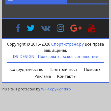
Facebook
Twitter
В
Instagram
Google
YouTu
Контакте
Plus
Copyright © 2015-2026
Спорт-страна.ру
Все права
защищены.
DS-DESIGN
-
Пользовательское соглашение
Сотрудничество
Платный пост
Помощь
Реклама
Контакты
This site is protected by
WP-CopyRightPro