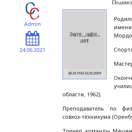
Родил
Admin
имени
Мордо
Спортс
24.06.2021
Мастер
30.01.1943-23.10.2009
Окон
учил
области, 1962).
Преподаватель по физ
совхоз-техникума (Оренбу
Тренер команды Машино