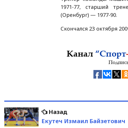
1971-77, старший трен
(Оренбург) — 1977-90.
Скончался 23 октября 200
Навигация
Предыдущая
Назад
запись:
по
Екутеч Измаил Байзетович