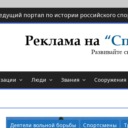
едущий портал по истории российского спо
ртал по истории спорта
порт-страна.ру
изации
Люди
Звания
Сооружения
Деятели вольной борьбы
Спортсмены
Т