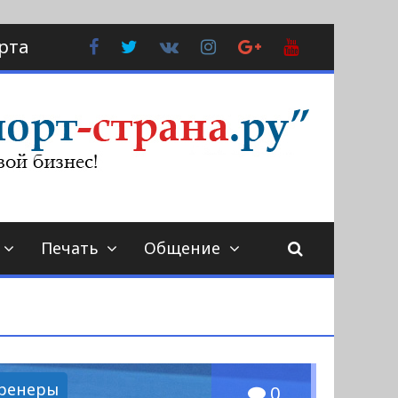
Facebook
Twitter
В
Instagram
Google
YouTube
рта
Контакте
Plus
Печать
Общение
ренеры
0