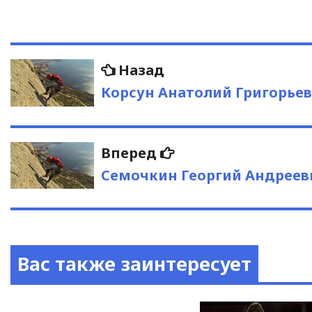
Навигация
Предыдущая
Назад
запись:
по
Корсун Анатолий Григорье
записям
Следующая
Вперед
запись:
Семочкин Георгий Андреев
Вас также заинтересует