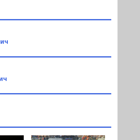
вич
ич