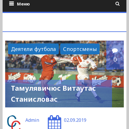
Меню
Деятели футбола
Спортсмены
0
Тамулявичюс Витаутас
Станисловас
Admin
02.09.2019