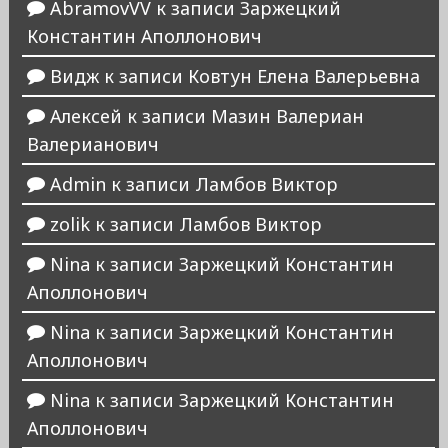
AbramovVV
к записи
Заржецкий
Константин Аполлонович
Видж
к записи
Ковтун Елена Валерьевна
Алексей
к записи
Мазин Валериан
Валерианович
Admin
к записи
Ламбов Виктор
zolik
к записи
Ламбов Виктор
Nina
к записи
Заржецкий Константин
Аполлонович
Nina
к записи
Заржецкий Константин
Аполлонович
Nina
к записи
Заржецкий Константин
Аполлонович