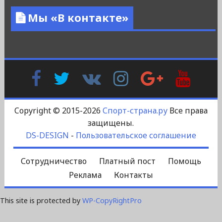
Мы «В контакте»
Facebook
Twitter
В
Instagram
Google
YouTu
Контакте
Plus
Copyright © 2015-2026
Спорт-страна.ру
Все права
защищены.
DS-DESIGN
-
Пользовательское соглашение
Сотрудничество
Платный пост
Помощь
Реклама
Контакты
This site is protected by
WP-CopyRightPro