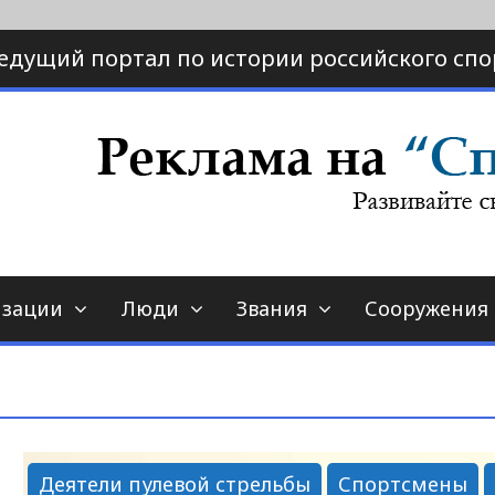
едущий портал по истории российского спо
ртал по истории спорта
порт-страна.ру
изации
Люди
Звания
Сооружения
Деятели пулевой стрельбы
Спортсмены