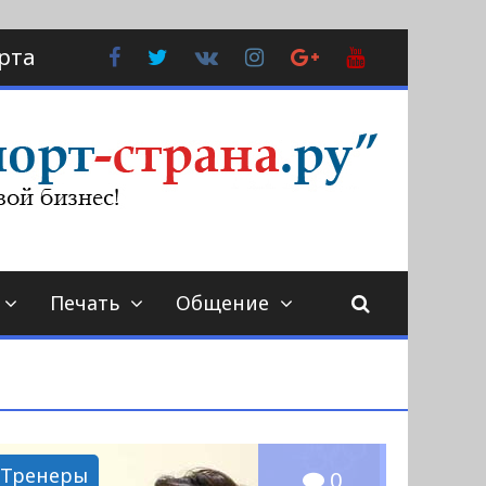
Facebook
Twitter
В
Instagram
Google
YouTube
рта
Контакте
Plus
Печать
Общение
Тренеры
0