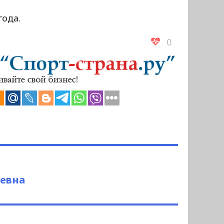
года.
0
ьевна