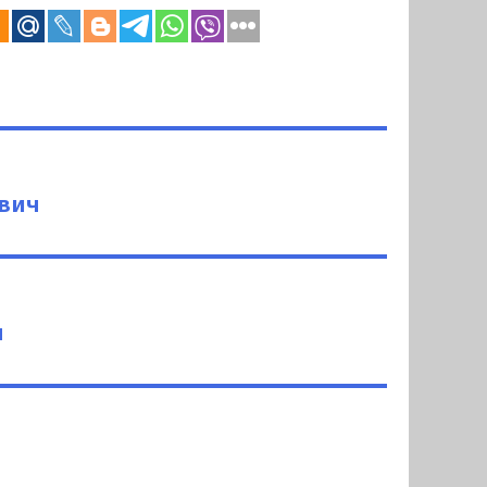
вич
ч