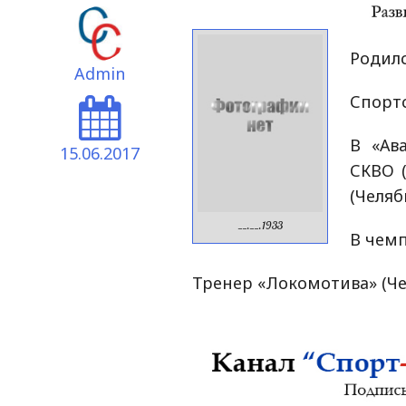
Родилс
Admin
Спортс
В «Ав
15.06.2017
СКВО (
(Челяб
__.__.1933
В чемп
Тренер «Локомотива» (Че