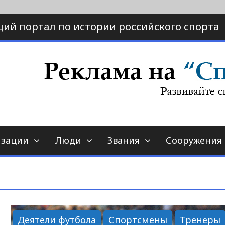
ий портал по истории российского спорта
ртал по истории спорта
порт-страна.ру
изации
Люди
Звания
Сооружения
Деятели футбола
Спортсмены
Тренеры