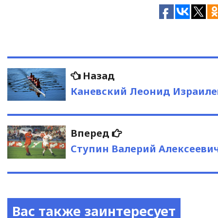
Навигация
Предыдущая
Назад
запись:
по
Каневский Леонид Израиле
записям
Следующая
Вперед
запись:
Ступин Валерий Алексееви
Вас также заинтересует