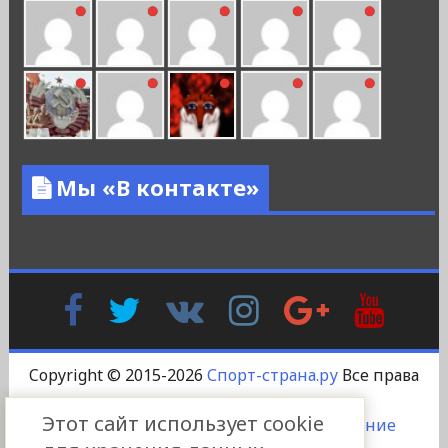
Мы «В контакте»
Facebook
Twitter
В
Instagram
Google
YouTu
Контакте
Plus
Copyright © 2015-2026
Спорт-страна.ру
Все права
защищены.
Этот сайт использует cookie
DS-DESIGN
-
Пользовательское соглашение