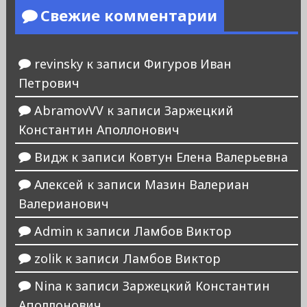
Свежие комментарии
revinsky
к записи
Фигуров Иван
Петрович
AbramovVV
к записи
Заржецкий
Константин Аполлонович
Видж
к записи
Ковтун Елена Валерьевна
Алексей
к записи
Мазин Валериан
Валерианович
Admin
к записи
Ламбов Виктор
zolik
к записи
Ламбов Виктор
Nina
к записи
Заржецкий Константин
Аполлонович