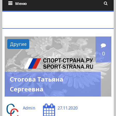
Меню
Другие
0
Стогова Татьяна
Сергеевна
Admin
27.11.2020