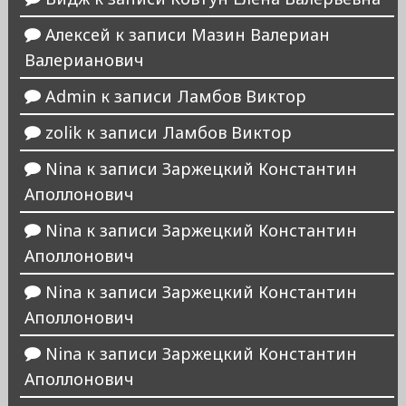
Алексей
к записи
Мазин Валериан
Валерианович
Admin
к записи
Ламбов Виктор
zolik
к записи
Ламбов Виктор
Nina
к записи
Заржецкий Константин
Аполлонович
Nina
к записи
Заржецкий Константин
Аполлонович
Nina
к записи
Заржецкий Константин
Аполлонович
Nina
к записи
Заржецкий Константин
Аполлонович