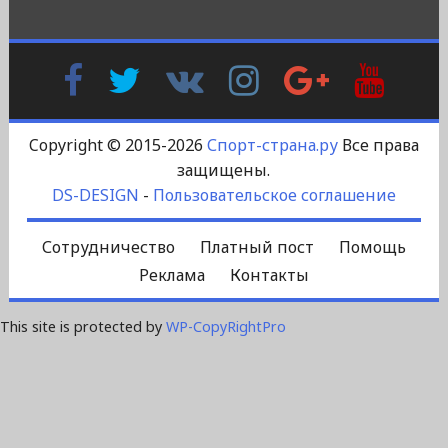
Facebook
Twitter
В
Instagram
Google
YouTu
Контакте
Plus
Copyright © 2015-2026
Спорт-страна.ру
Все права
защищены.
DS-DESIGN
-
Пользовательское соглашение
Сотрудничество
Платный пост
Помощь
Реклама
Контакты
This site is protected by
WP-CopyRightPro