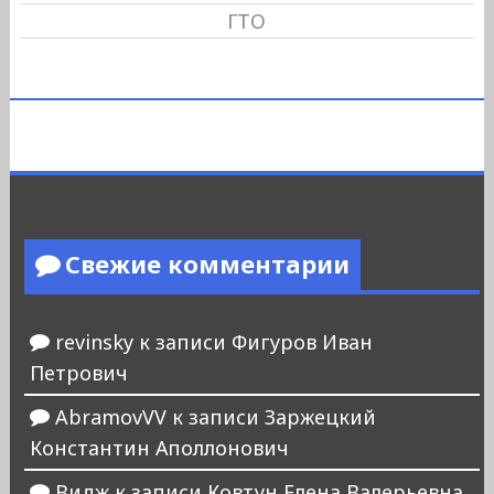
ГТО
Свежие комментарии
revinsky
к записи
Фигуров Иван
Петрович
AbramovVV
к записи
Заржецкий
Константин Аполлонович
Видж
к записи
Ковтун Елена Валерьевна