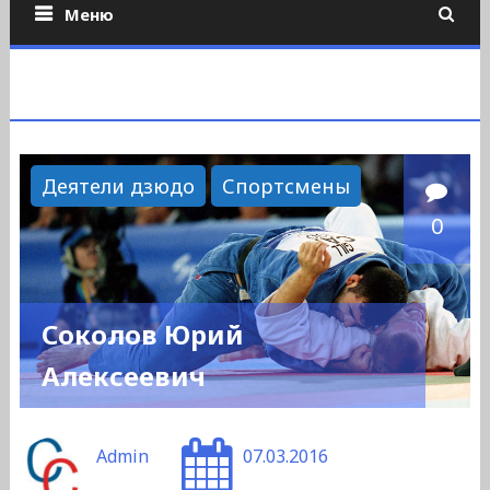
Меню
Деятели дзюдо
Спортсмены
0
Соколов Юрий
Алексеевич
Admin
07.03.2016