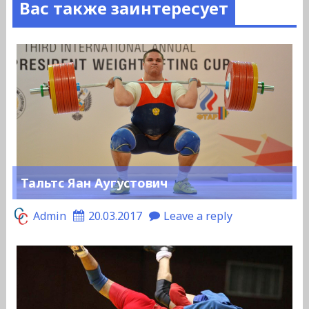
Вас также заинтересует
Тальтс Яан Аугустович
Admin
20.03.2017
Leave a reply