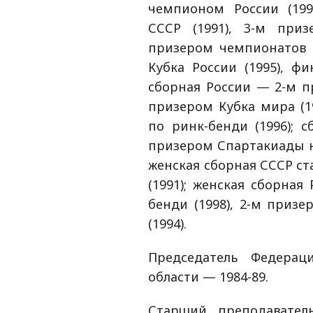
чемпионом России (199
СССР (1991), 3-м приз
призером чемпионатов РС
Кубка России (1995), фи
сборная России — 2-м п
призером Кубка мира (1
по ринк-бенди (1996); 
призером Спартакиады на
женская сборная СССР с
(1991); женская сборна
бенди (1998), 2-м приз
(1994).
Председатель Федерац
области — 1984-89.
Старший преподавател