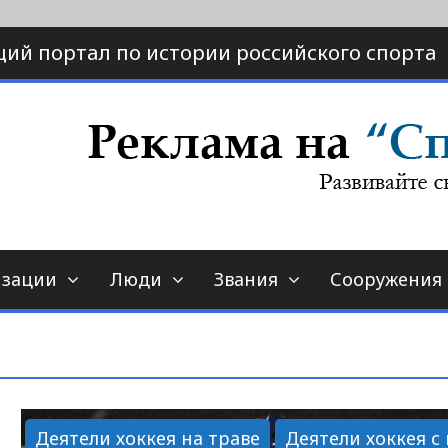
ий портал по истории российского спорта
ртал по истории спорта
порт-страна.ру
изации
Люди
Звания
Сооружения
Деятели хоккея на траве
Деятели хоккея с