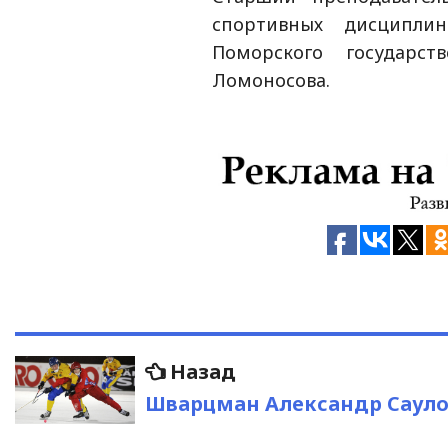
спортивных дисциплин
Поморского государст
Ломоносова.
Навигация
Предыдущая
Назад
запись:
по
Шварцман Александр Саул