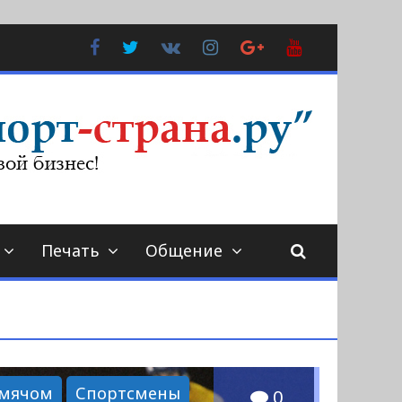
Facebook
Twitter
В
Instagram
Google
YouTube
Контакте
Plus
Печать
Общение
 мячом
Спортсмены
0