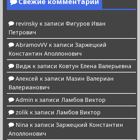
Свежие комментарии
revinsky
к записи
Фигуров Иван
Петрович
AbramovVV
к записи
Заржецкий
Константин Аполлонович
Видж
к записи
Ковтун Елена Валерьевна
Алексей
к записи
Мазин Валериан
Валерианович
Admin
к записи
Ламбов Виктор
zolik
к записи
Ламбов Виктор
Nina
к записи
Заржецкий Константин
Аполлонович