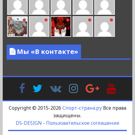
Мы «В контакте»
Facebook
Twitter
В
Instagram
Google
YouTu
Контакте
Plus
Copyright © 2015-2026
Спорт-страна.ру
Все права
защищены.
DS-DESIGN
-
Пользовательское соглашение