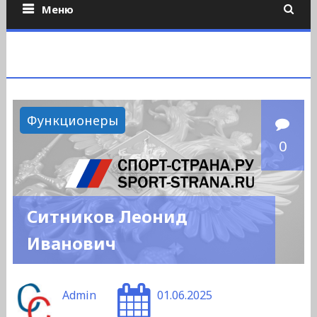
Меню
Функционеры
0
Ситников Леонид
Иванович
Admin
01.06.2025