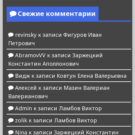
Свежие комментарии
revinsky
к записи
Фигуров Иван
Петрович
AbramovVV
к записи
Заржецкий
Константин Аполлонович
Видж
к записи
Ковтун Елена Валерьевна
Алексей
к записи
Мазин Валериан
Валерианович
Admin
к записи
Ламбов Виктор
zolik
к записи
Ламбов Виктор
Nina
к записи
Заржецкий Константин