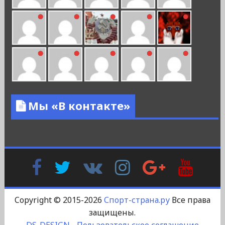
Мы «В контакте»
Facebook
Twitter
В
Instagram
Google
YouTu
Контакте
Plus
Copyright © 2015-2026
Спорт-страна.ру
Все права
защищены.
DS-DESIGN
-
Пользовательское соглашение