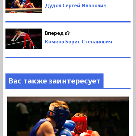
по
запись:
Дудов Сергей Иванович
записям
Следующая
Вперед
запись:
Комков Борис Степанович
Вас также заинтересует