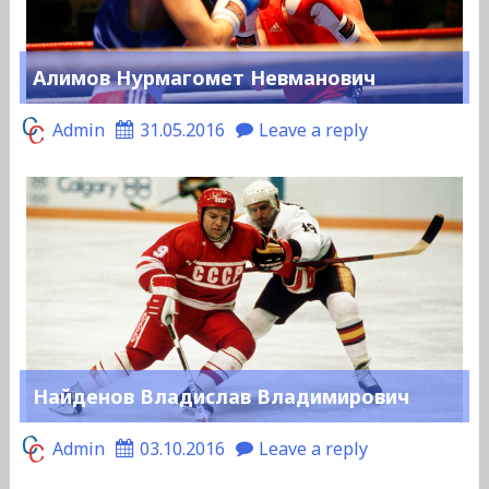
Алимов Нурмагомет Невманович
Admin
31.05.2016
Leave a reply
Найденов Владислав Владимирович
Admin
03.10.2016
Leave a reply