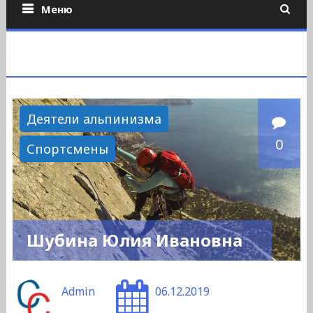
Меню
Деятели альпинизма
0
Спортсмены
Шубина Юлия Ивановна
Admin
06.12.2019