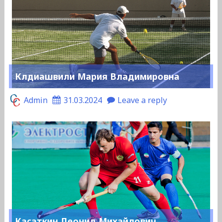
Клдиашвили Мария Владимировна
Admin
31.03.2024
Leave a reply
Касаткин Леонид Михайлович