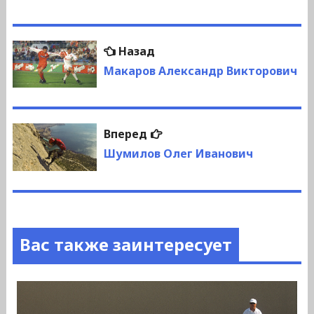
Навигация
Предыдущая
Назад
по
запись:
Макаров Александр Викторович
записям
Следующая
Вперед
запись:
Шумилов Олег Иванович
Вас также заинтересует