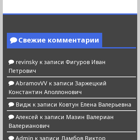
Свежие комментарии
revinsky
к записи
Фигуров Иван
Петрович
AbramovVV
к записи
Заржецкий
Константин Аполлонович
Видж
к записи
Ковтун Елена Валерьевна
Алексей
к записи
Мазин Валериан
Валерианович
Admin
к записи
Ламбов Виктор