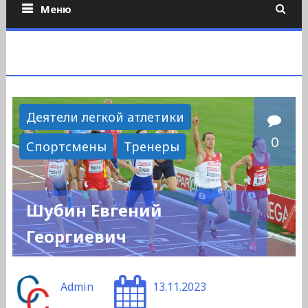
Меню
Деятели легкой атлетики
0
Спортсмены
Тренеры
Шубин Евгений
Георгиевич
Admin
13.11.2023