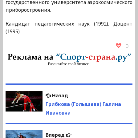
государственного университета аэрокосмического
приборостроения.
Кандидат педагогических наук (1992). Доцент
(1995).
0
Навигация
Предыдущая
Назад
по
запись:
Грибкова (Голышева) Галина
Ивановна
записям
Следующая
Вперед