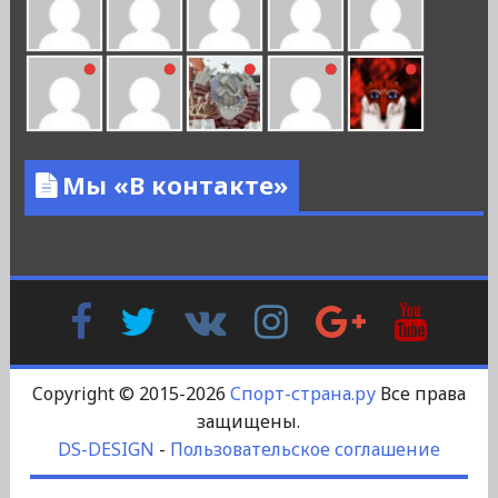
Мы «В контакте»
Facebook
Twitter
В
Instagram
Google
YouTu
Контакте
Plus
Copyright © 2015-2026
Спорт-страна.ру
Все права
защищены.
DS-DESIGN
-
Пользовательское соглашение