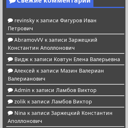
Свежие комментарии
revinsky
к записи
Фигуров Иван
Петрович
AbramovVV
к записи
Заржецкий
Константин Аполлонович
Видж
к записи
Ковтун Елена Валерьевна
Алексей
к записи
Мазин Валериан
Валерианович
Admin
к записи
Ламбов Виктор
zolik
к записи
Ламбов Виктор
Nina
к записи
Заржецкий Константин
Аполлонович