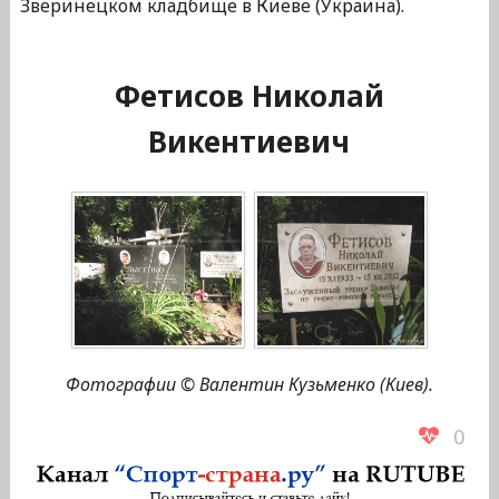
Зверинецком кладбище в Киеве (Украина).
Фетисов Николай
Викентиевич
Фотографии © Валентин Кузьменко (Киев).
0