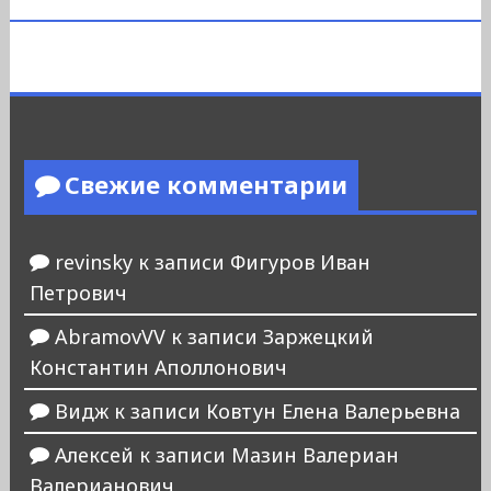
Свежие комментарии
revinsky
к записи
Фигуров Иван
Петрович
AbramovVV
к записи
Заржецкий
Константин Аполлонович
Видж
к записи
Ковтун Елена Валерьевна
Алексей
к записи
Мазин Валериан
Валерианович