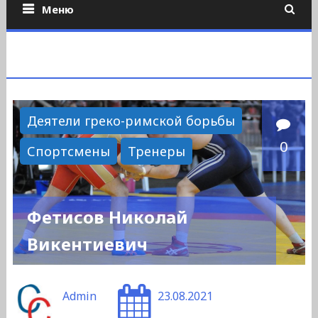
Меню
Деятели греко-римской борьбы
0
Спортсмены
Тренеры
Фетисов Николай
Викентиевич
Admin
23.08.2021