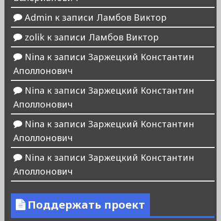
Admin
к записи
Ламбов Виктор
zolik
к записи
Ламбов Виктор
Nina
к записи
Заржецкий Константин
Аполлонович
Nina
к записи
Заржецкий Константин
Аполлонович
Nina
к записи
Заржецкий Константин
Аполлонович
Nina
к записи
Заржецкий Константин
Аполлонович
Поддержать проект