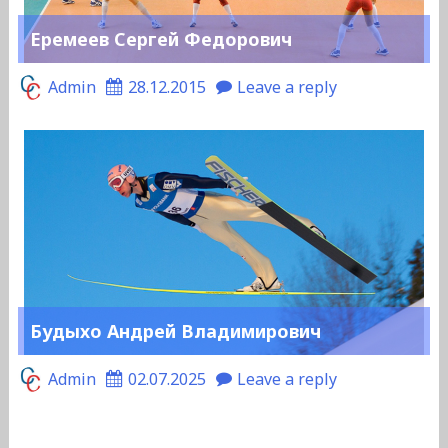
Еремеев Сергей Федорович
Admin
28.12.2015
Leave a reply
Будыхо Андрей Владимирович
Admin
02.07.2025
Leave a reply