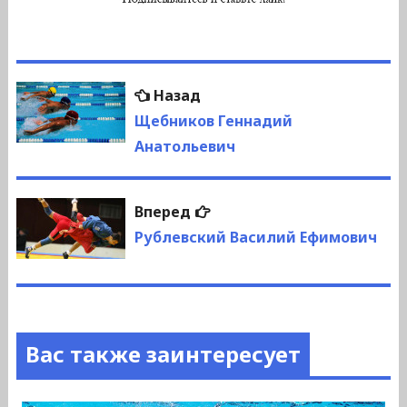
Навигация
Предыдущая
Назад
по
запись:
Щебников Геннадий
Анатольевич
записям
Следующая
Вперед
запись:
Рублевский Василий Ефимович
Вас также заинтересует