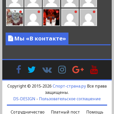
Мы «В контакте»
Facebook
Twitter
В
Instagram
Google
YouTu
Контакте
Plus
Copyright © 2015-2026
Спорт-страна.ру
Все права
защищены.
DS-DESIGN
-
Пользовательское соглашение
Сотрудничество
Платный пост
Помощь