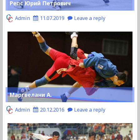
Репс Юрий Петрович
Admin
11.07.2019
Leave a reply
Маргвелани А.
Admin
20.12.2016
Leave a reply