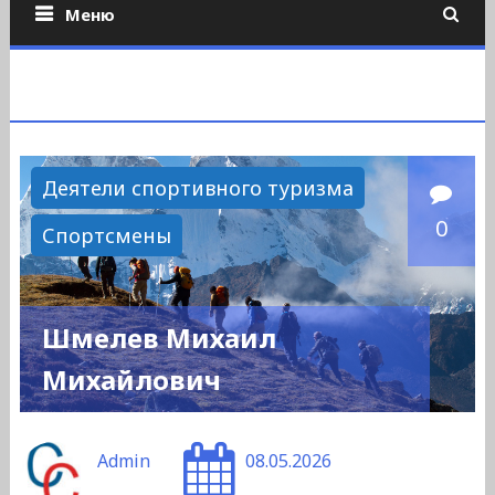
Меню
Деятели спортивного туризма
0
Спортсмены
Шмелев Михаил
Михайлович
Admin
08.05.2026