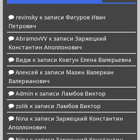
revinsky
к записи
Фигуров Иван
Петрович
AbramovVV
к записи
Заржецкий
Константин Аполлонович
Видж
к записи
Ковтун Елена Валерьевна
Алексей
к записи
Мазин Валериан
Валерианович
Admin
к записи
Ламбов Виктор
zolik
к записи
Ламбов Виктор
Nina
к записи
Заржецкий Константин
Аполлонович
Nina
к записи
Заржецкий Константин