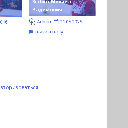
Зюбко Михаил
с
Вадимович
Admin
21.05.2025
2016
Leave a reply
авторизоваться
.