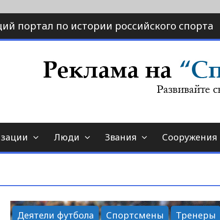
ий портал по истории российского спорта
ртал по истории спорта
порт-страна.ру
изации
Люди
Звания
Сооружения
Деятели футбола
Спортсмены
Тренеры