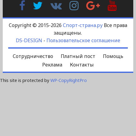
Facebook
Twitter
В
Instagram
Google
YouTu
Контакте
Plus
Copyright © 2015-2026
Спорт-страна.ру
Все права
защищены.
DS-DESIGN
-
Пользовательское соглашение
Сотрудничество
Платный пост
Помощь
Реклама
Контакты
This site is protected by
WP-CopyRightPro