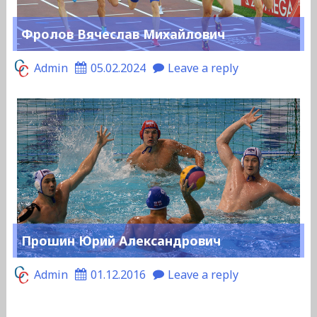
Фролов Вячеслав Михайлович
Admin
05.02.2024
Leave a reply
Прошин Юрий Александрович
Admin
01.12.2016
Leave a reply