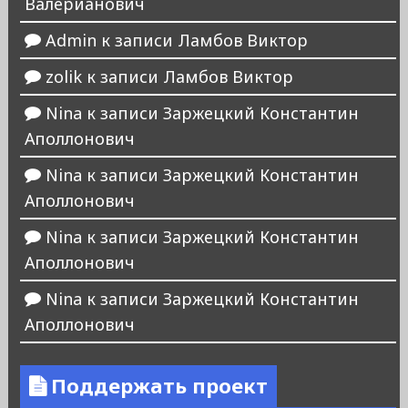
Валерианович
Admin
к записи
Ламбов Виктор
zolik
к записи
Ламбов Виктор
Nina
к записи
Заржецкий Константин
Аполлонович
Nina
к записи
Заржецкий Константин
Аполлонович
Nina
к записи
Заржецкий Константин
Аполлонович
Nina
к записи
Заржецкий Константин
Аполлонович
Поддержать проект