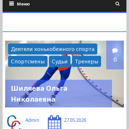
Меню
Деятели конькобежного спорта
0
Спортсмены
Судьи
Тренеры
Шиляева Ольга
Николаевна
Admin
27.05.2026