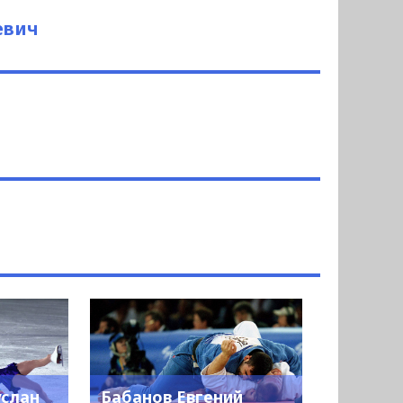
евич
ч
услан
Бабанов Евгений