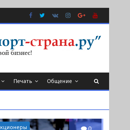
Facebook
Twitter
В
Instagram
Google
YouTube
Контакте
Plus
Печать
Общение
кционеры
0