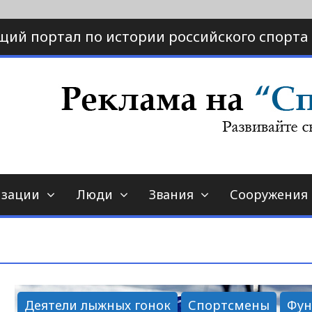
щий портал по истории российского спорта
ртал по истории спорта
порт-страна.ру
изации
Люди
Звания
Сооружения
Деятели лыжных гонок
Спортсмены
Фун