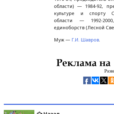
области) — 1984-92, п
культуре и спорту Св
области — 1992-200
единоборств (Лесной Све
Муж —
Г.И. Шавров
.
Навигация
Предыдущая
Назад