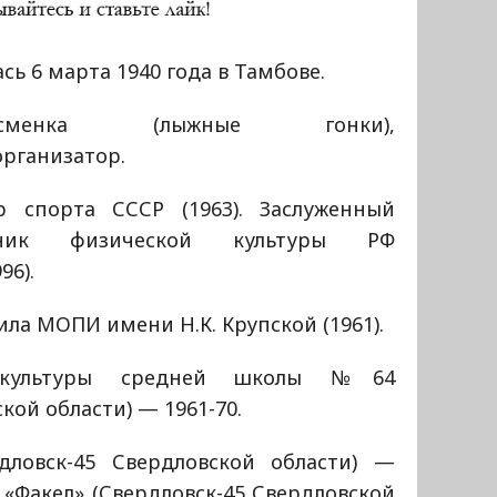
сь 6 марта 1940 года в Тамбове.
ртсменка (лыжные гонки),
организатор.
р спорта СССР (1963). Заслуженный
тник физической культуры РФ
996).
ла МОПИ имени Н.К. Крупской (1961).
й культуры средней школы №64
кой области) — 1961-70.
ловск-45 Свердловской области) —
К «Факел» (Свердловск-45 Свердловской