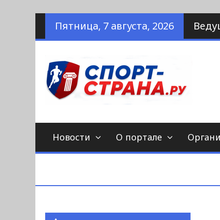
Наверх
Пятница, 7 августа, 2026
Веду
по
С
Новости
О портале
Орган