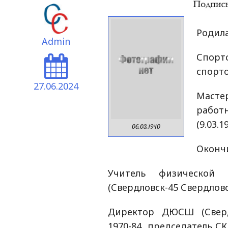
Родила
Admin
Спо
спорт
27.06.2024
Масте
рабо
(9.03.1
06.03.1940
Окончи
Учитель физическо
(Свердловск-45 Свердловс
Директор ДЮСШ (Сверд
1970-84, председатель С