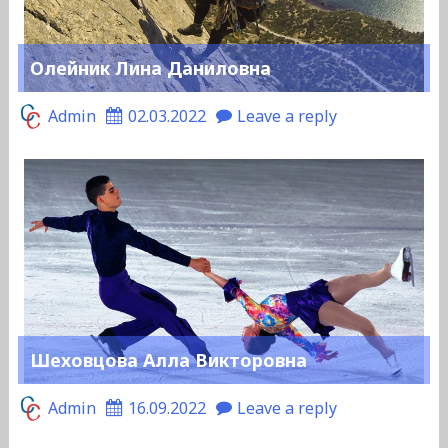
Олейник Лина Даниловна
Admin
02.03.2022
Leave a reply
Шеховцова Алла Викторовна
Admin
16.09.2022
Leave a reply