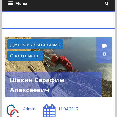
Меню
Деятели альпинизма
0
Спортсмены
Шакин Серафим
Алексеевич
Admin
11.04.2017