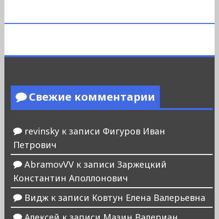
Свежие комментарии
revinsky
к записи
Фигуров Иван
Петрович
AbramovVV
к записи
Заржецкий
Константин Аполлонович
Видж
к записи
Ковтун Елена Валерьевна
Алексей
к записи
Мазин Валериан