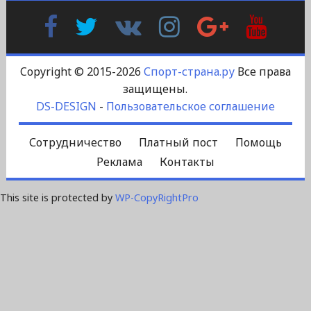
Facebook
Twitter
В
Instagram
Google
YouTu
Контакте
Plus
Copyright © 2015-2026
Спорт-страна.ру
Все права
защищены.
DS-DESIGN
-
Пользовательское соглашение
Сотрудничество
Платный пост
Помощь
Реклама
Контакты
This site is protected by
WP-CopyRightPro