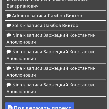
Валерианович
Admin
к записи
Ламбов Виктор
zolik
к записи
Ламбов Виктор
Nina
к записи
Заржецкий Константин
Аполлонович
Nina
к записи
Заржецкий Константин
Аполлонович
Nina
к записи
Заржецкий Константин
Аполлонович
Nina
к записи
Заржецкий Константин
Аполлонович
Поддержать проект