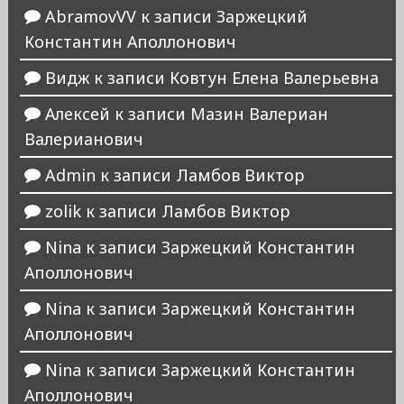
AbramovVV
к записи
Заржецкий
Константин Аполлонович
Видж
к записи
Ковтун Елена Валерьевна
Алексей
к записи
Мазин Валериан
Валерианович
Admin
к записи
Ламбов Виктор
zolik
к записи
Ламбов Виктор
Nina
к записи
Заржецкий Константин
Аполлонович
Nina
к записи
Заржецкий Константин
Аполлонович
Nina
к записи
Заржецкий Константин
Аполлонович