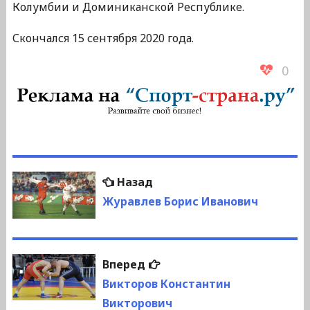
Колумбии и Доминиканской Республике.
Скончался 15 сентября 2020 года.
0
Навигация
Предыдущая
Назад
по
запись:
Журавлев Борис Иванович
записям
Следующая
Вперед
запись:
Викторов Константин
Викторович