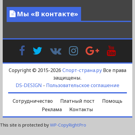
Мы «В контакте»
Facebook
Twitter
В
Instagram
Google
YouTu
Контакте
Plus
Copyright © 2015-2026
Спорт-страна.ру
Все права
защищены.
DS-DESIGN
-
Пользовательское соглашение
Сотрудничество
Платный пост
Помощь
Реклама
Контакты
This site is protected by
WP-CopyRightPro