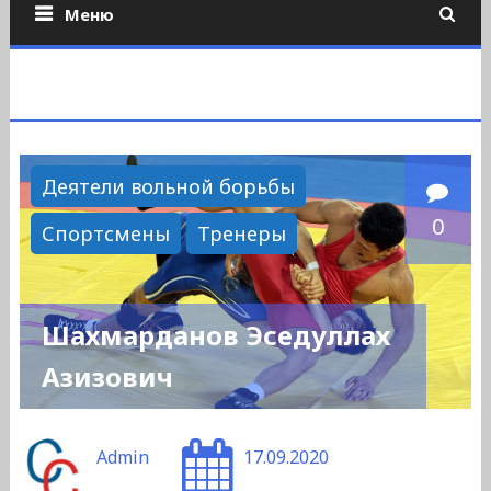
Меню
Деятели вольной борьбы
0
Спортсмены
Тренеры
Шахмарданов Эседуллах
Азизович
Admin
17.09.2020