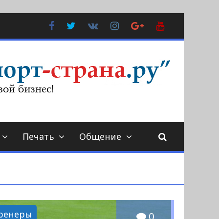
Facebook
Twitter
В
Instagram
Google
YouTube
Контакте
Plus
Печать
Общение
ренеры
0