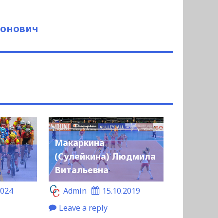
монович
Макаркина
(Сулейкина) Людмила
Витальевна
2024
Admin
15.10.2019
Leave a reply