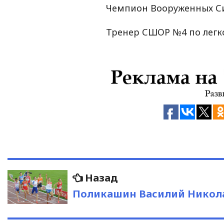
Чемпион Вооруженных Сил
Тренер СШОР №4 по легко
Навигация
Предыдущая
Назад
запись:
по
Поликашин Василий Никол