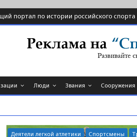
щий портал по истории российского спорта
ртал по истории спорта
порт-страна.ру
изации
Люди
Звания
Сооружения
Деятели легкой атлетики
Спортсмены
Т