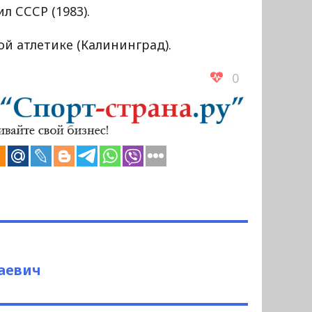
 СССР (1983).
й атлетике (Калининград).
0
аевич