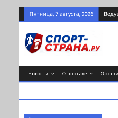
Наверх
Пятница, 7 августа, 2026
Веду
по
С
Новости
О портале
Орган