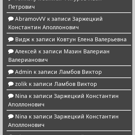
Петрович
AbramovVV
к записи
Заржецкий
Константин Аполлонович
Видж
к записи
Ковтун Елена Валерьевна
Алексей
к записи
Мазин Валериан
Валерианович
Admin
к записи
Ламбов Виктор
zolik
к записи
Ламбов Виктор
Nina
к записи
Заржецкий Константин
Аполлонович
Nina
к записи
Заржецкий Константин
Аполлонович