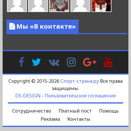
Мы «В контакте»
Facebook
Twitter
В
Instagram
Google
YouTu
Контакте
Plus
Copyright © 2015-2026
Спорт-страна.ру
Все права
защищены.
DS-DESIGN
-
Пользовательское соглашение
Сотрудничество
Платный пост
Помощь
Реклама
Контакты