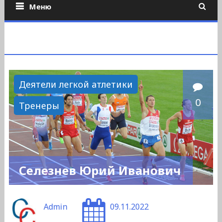
Меню
Деятели легкой атлетики
0
Тренеры
Селезнев Юрий Иванович
Admin
09.11.2022