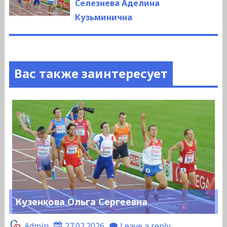
запись:
Селезнева Аделина
Кузьминична
Вас также заинтересует
Кузенкова Ольга Сергеевна
Admin
27.02.2026
Leave a reply