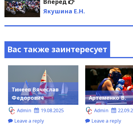
Следующая
Вперед
запись:
Якушина Е.Н.
Вас также заинтересует
Тинеев Вячеслав
Федорович
Артеменко В.
Admin
19.08.2025
Admin
22.09.
Leave a reply
Leave a reply