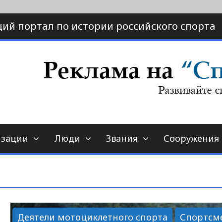
ий портал по истории российского спорта
ртал по истории спорта
порт-страна.ру
изации
Люди
Звания
Сооружения
Деятели мотоциклетного спорта
Спортсм