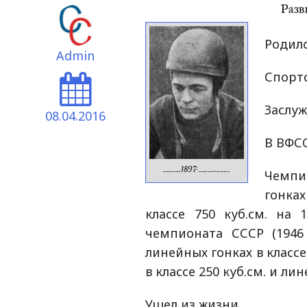
Родилс
Admin
Спорт
Заслуж
08.04.2016
В ВФСО
__.__.1897-__.__.____
Чемпи
гонка
классе 750 куб.см. на
чемпионата СССР (1946
линейных гонках в классе 
в классе 250 куб.см. и лин
Ушел из жизни.