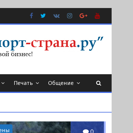
Facebook
Twitter
В
Instagram
Google
YouTube
Контакте
Plus
Печать
Общение
ены
0