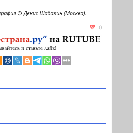
афия © Денис Шабалин (Москва).
0