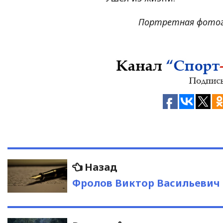
Портретная фотогр
Навигация
Предыдущая
Назад
запись:
по
Фролов Виктор Васильевич
записям