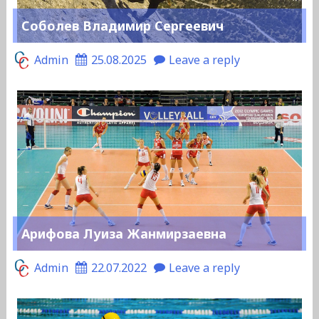
Соболев Владимир Сергеевич
Admin
25.08.2025
Leave a reply
Арифова Луиза Жанмирзаевна
Admin
22.07.2022
Leave a reply