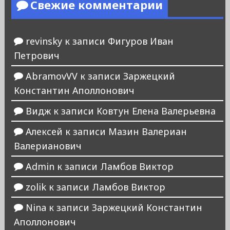
Свежие комментарии
revinsky
к записи
Фигуров Иван
Петрович
AbramovVV
к записи
Заржецкий
Константин Аполлонович
Видж
к записи
Ковтун Елена Валерьевна
Алексей
к записи
Мазин Валериан
Валерианович
Admin
к записи
Ламбов Виктор
zolik
к записи
Ламбов Виктор
Nina
к записи
Заржецкий Константин
Аполлонович