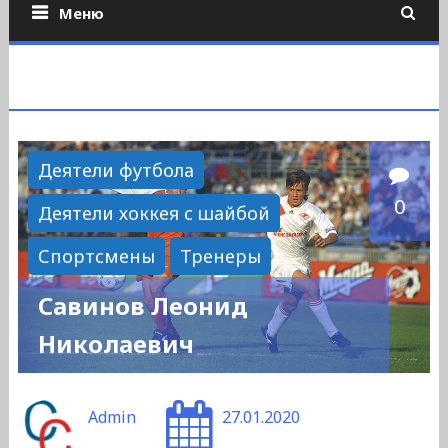
Меню
Деятели футбола
0
Деятели хоккея с шайбой
Спортсмены
Тренеры
Савинов Леонид
Николаевич
Admin
27.01.2020