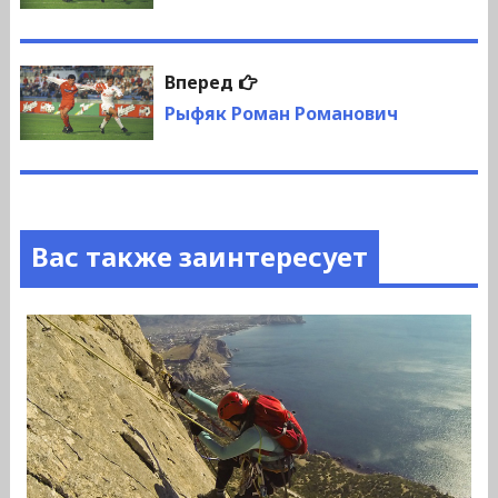
записям
Следующая
Вперед
запись:
Рыфяк Роман Романович
Вас также заинтересует