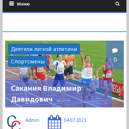
Меню
Деятели легкой атлетики
0
Спортсмены
Сакания Владимир
Давидович
Admin
04.07.2023