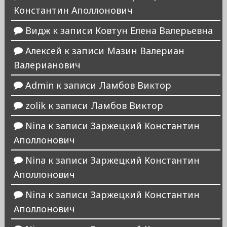
Константин Аполлонович
Видж
к записи
Ковтун Елена Валерьевна
Алексей
к записи
Мазин Валериан
Валерианович
Admin
к записи
Ламбов Виктор
zolik
к записи
Ламбов Виктор
Nina
к записи
Заржецкий Константин
Аполлонович
Nina
к записи
Заржецкий Константин
Аполлонович
Nina
к записи
Заржецкий Константин
Аполлонович