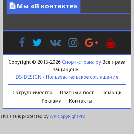
Мы «В контакте»
Facebook
Twitter
В
Instagram
Google
YouTu
Контакте
Plus
Copyright © 2015-2026
Спорт-страна.ру
Все права
защищены.
DS-DESIGN
-
Пользовательское соглашение
Сотрудничество
Платный пост
Помощь
Реклама
Контакты
This site is protected by
WP-CopyRightPro