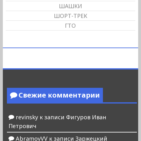
ШАШКИ
ШОРТ-ТРЕК
ГТО
Свежие комментарии
revinsky
к записи
Фигуров Иван
Петрович
AbramovVV
к записи
Заржецкий