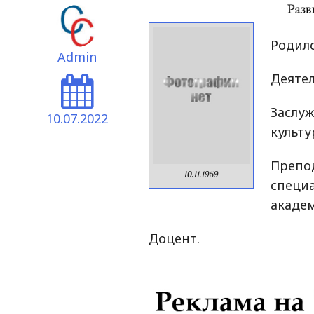
Родилс
Admin
Деятел
Засл
10.07.2022
культу
Препо
10.11.1959
спец
акаде
Доцент.