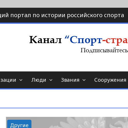
ий портал по истории российского спорта
ртал по истории спорта
порт-страна.ру
изации
Люди
Звания
Сооружения
Другие