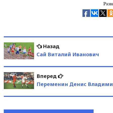
Навигация
Предыдущая
Назад
запись:
по
Сай Виталий Иванович
записям
Следующая
Вперед
запись:
Переменин Денис Владими