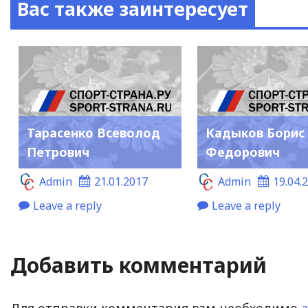
Вас также заинтересует
Тарасенко Всеволод
Кадыков Борис
Петрович
Федорович
Admin
21.01.2017
Admin
19.04.
Leave a reply
Leave a reply
Добавить комментарий
Для отправки комментария вам необходимо