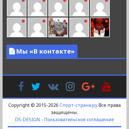
Мы «В контакте»
Facebook
Twitter
В
Instagram
Google
YouTu
Контакте
Plus
Copyright © 2015-2026
Спорт-страна.ру
Все права
защищены.
DS-DESIGN
-
Пользовательское соглашение