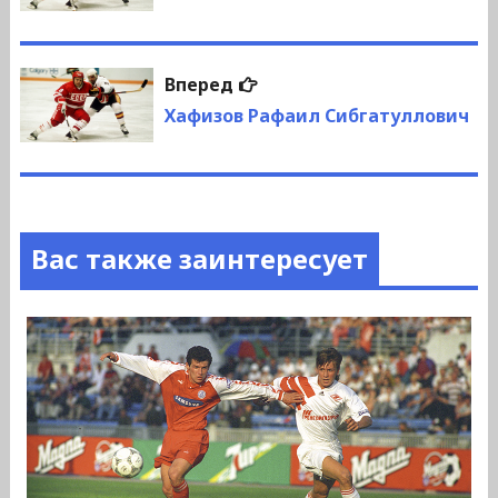
записям
Следующая
Вперед
запись:
Хафизов Рафаил Сибгатуллович
Вас также заинтересует