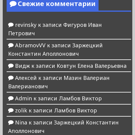
Свежие комментарии
revinsky
к записи
Фигуров Иван
Петрович
AbramovVV
к записи
Заржецкий
Константин Аполлонович
Видж
к записи
Ковтун Елена Валерьевна
Алексей
к записи
Мазин Валериан
Валерианович
Admin
к записи
Ламбов Виктор
zolik
к записи
Ламбов Виктор
Nina
к записи
Заржецкий Константин
Аполлонович