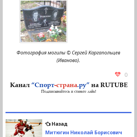
Фотография могилы © Сергей Каргапольцев
(Иваново).
0
Навигация
Предыдущая
Назад
по
запись:
Митюгин Николай Борисович