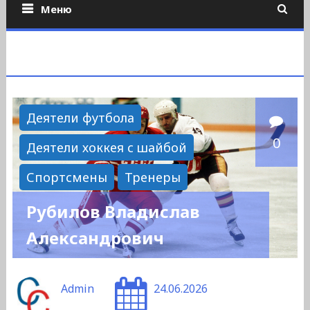
Меню
Деятели футбола
0
Деятели хоккея с шайбой
Спортсмены
Тренеры
Рубилов Владислав
Александрович
Admin
24.06.2026