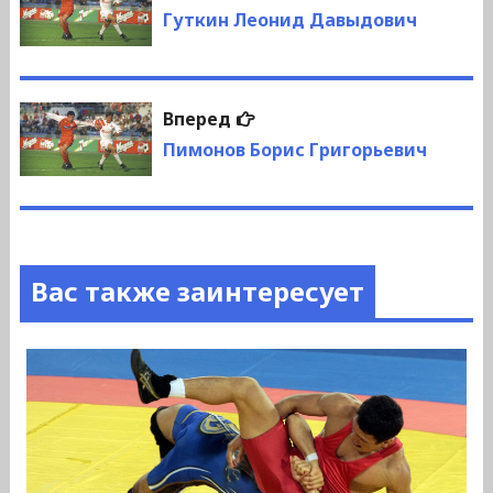
по
запись:
Гуткин Леонид Давыдович
записям
Следующая
Вперед
запись:
Пимонов Борис Григорьевич
Вас также заинтересует