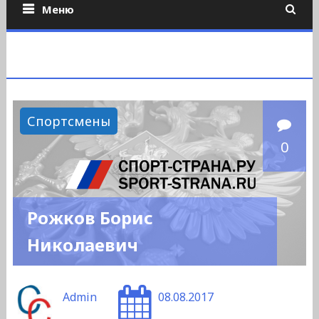
Меню
Спортсмены
0
Рожков Борис
Николаевич
Admin
08.08.2017