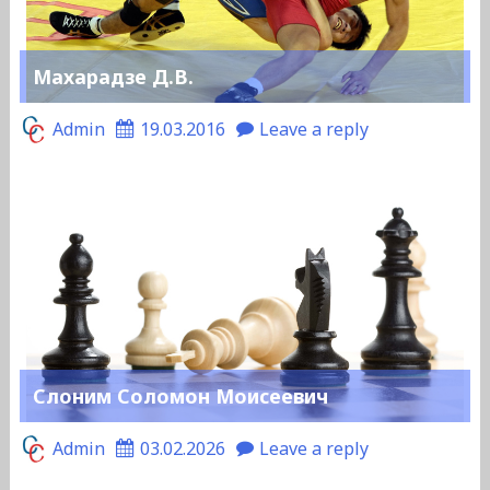
Махарадзе Д.В.
Admin
19.03.2016
Leave a reply
Слоним Соломон Моисеевич
Admin
03.02.2026
Leave a reply