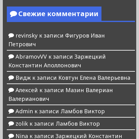
Свежие комментарии
revinsky
к записи
Фигуров Иван
Петрович
AbramovVV
к записи
Заржецкий
Константин Аполлонович
Видж
к записи
Ковтун Елена Валерьевна
Алексей
к записи
Мазин Валериан
Валерианович
Admin
к записи
Ламбов Виктор
zolik
к записи
Ламбов Виктор
Nina
к записи
Заржецкий Константин