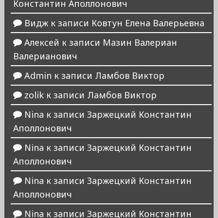
Константин Аполлонович
Видж
к записи
Ковтун Елена Валерьевна
Алексей
к записи
Мазин Валериан
Валерианович
Admin
к записи
Ламбов Виктор
zolik
к записи
Ламбов Виктор
Nina
к записи
Заржецкий Константин
Аполлонович
Nina
к записи
Заржецкий Константин
Аполлонович
Nina
к записи
Заржецкий Константин
Аполлонович
Nina
к записи
Заржецкий Константин