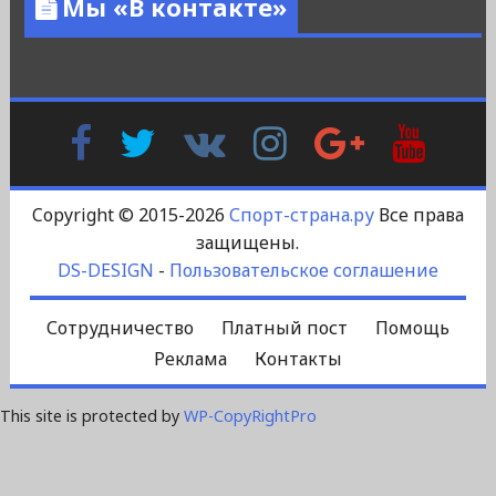
Мы «В контакте»
Facebook
Twitter
В
Instagram
Google
YouTu
Контакте
Plus
Copyright © 2015-2026
Спорт-страна.ру
Все права
защищены.
DS-DESIGN
-
Пользовательское соглашение
Сотрудничество
Платный пост
Помощь
Реклама
Контакты
This site is protected by
WP-CopyRightPro