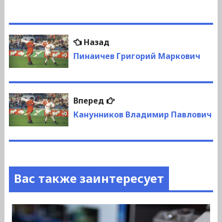
Навигация
Предыдущая
Назад
по
запись:
Пинаичев Григорий Маркович
записям
Следующая
Вперед
запись:
Канунников Владимир Павлович
Вас также заинтересует