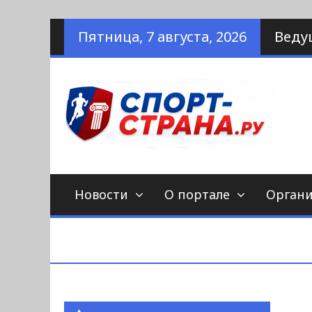
Наверх
Пятница, 7 августа, 2026
Веду
по
С
Новости
О портале
Орган