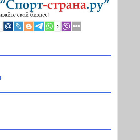
1
2
ч