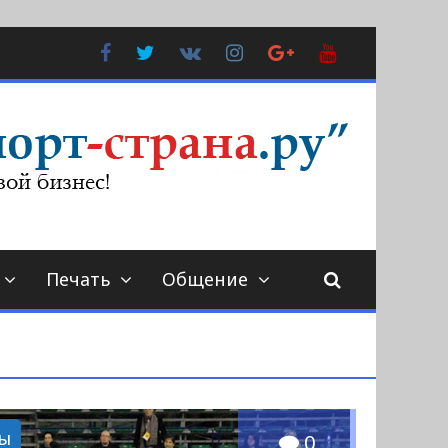
Facebook
Twitter
В
Instagram
Google
YouTube
Контакте
Plus
Печать
Общение
ы
0