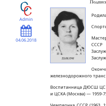
Родила
Admin
Спортс
Масте
04.06.2018
СССР 
Заслу
Заслуж
23.06.1941
Оконч
железнодорожного трансп
Воспитанница ДЮСШ ЦСК 
и ЦСКА (Москва) — 1959-7
Чемпионка СССР (1963, 196