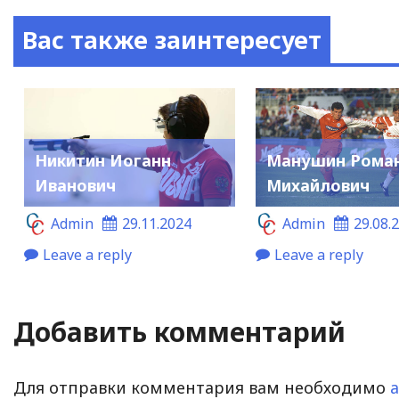
Вас также заинтересует
Никитин Иоганн
Манушин Рома
Иванович
Михайлович
Admin
29.11.2024
Admin
29.08.
Leave a reply
Leave a reply
Добавить комментарий
Для отправки комментария вам необходимо