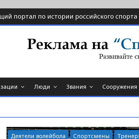
щий портал по истории российского спорта
ртал по истории спорта
порт-страна.ру
изации
Люди
Звания
Сооружения
Деятели волейбола
Спортсмены
Тренер