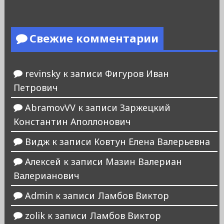
Свежие комментарии
revinsky
к записи
Фигуров Иван
Петрович
AbramovVV
к записи
Заржецкий
Константин Аполлонович
Видж
к записи
Ковтун Елена Валерьевна
Алексей
к записи
Мазин Валериан
Валерианович
Admin
к записи
Ламбов Виктор
zolik
к записи
Ламбов Виктор