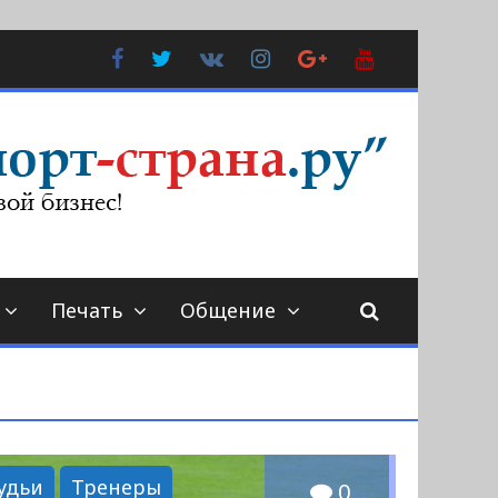
Facebook
Twitter
В
Instagram
Google
YouTube
Контакте
Plus
Печать
Общение
удьи
Тренеры
0