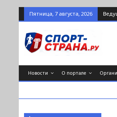
Наверх
Пятница, 7 августа, 2026
Веду
по
С
Новости
О портале
Орган