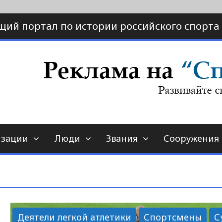
щий портал по истории российского спорта
ртал по истории спорта
порт-страна.ру
изации
Люди
Звания
Сооружения
Деятели легкой атлетики
Спортсмены
С