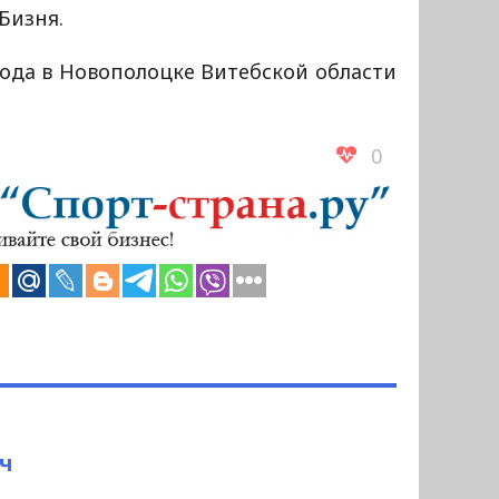
Бизня.
года в Новополоцке Витебской области
0
ч